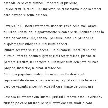
cascada, care este simbolul tineretii ei pierdute.
Cei doi frati, la randul lor ingroziti, se transforma in doua stanci,
care pazesc si acum cascada.
Cazarea in Busteni este foarte usor de gasit, cele mai variate
tipuri de unitati, de la apartamente si camere de inchiriat, pana la
case de vacanta, vile, cabane, pensiuni, hoteluri punand la
dispozitia turistilor, cele mai bune servicii.
Printre acestea se afla: accesul la bucatarie, restaurant, bar,
curte cu terasa, ceaun si gratar, internet wireless, piscina si
parcare gratuita, iar camerele unitatilor sunt echipate cu baie
proprie, incalzire, minibar si televizor.
Cele mai populare unitati de cazare din Busteni sunt
reprezentate de unitatile care accepta plata cu vouchere sau
card de vacanta si permit accesul cu animale de companie.
Cascada Urlatoarea din Busteni judetul Prahova este un obiectiv
turistic pe care nu trebuie sa il ratati daca va aflati in zona.