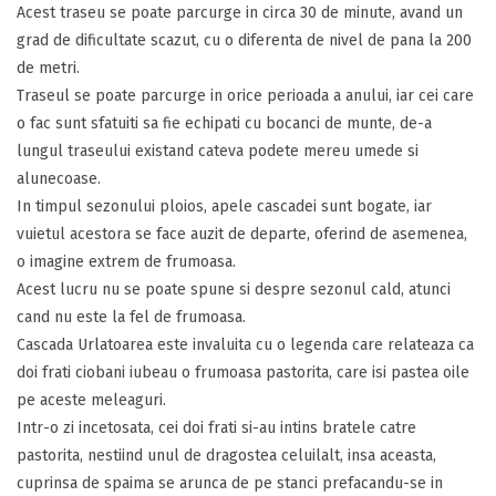
Acest traseu se poate parcurge in circa 30 de minute, avand un
grad de dificultate scazut, cu o diferenta de nivel de pana la 200
de metri.
Traseul se poate parcurge in orice perioada a anului, iar cei care
o fac sunt sfatuiti sa fie echipati cu bocanci de munte, de-a
lungul traseului existand cateva podete mereu umede si
alunecoase.
In timpul sezonului ploios, apele cascadei sunt bogate, iar
vuietul acestora se face auzit de departe, oferind de asemenea,
o imagine extrem de frumoasa.
Acest lucru nu se poate spune si despre sezonul cald, atunci
cand nu este la fel de frumoasa.
Cascada Urlatoarea este invaluita cu o legenda care relateaza ca
doi frati ciobani iubeau o frumoasa pastorita, care isi pastea oile
pe aceste meleaguri.
Intr-o zi incetosata, cei doi frati si-au intins bratele catre
pastorita, nestiind unul de dragostea celuilalt, insa aceasta,
cuprinsa de spaima se arunca de pe stanci prefacandu-se in