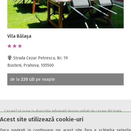
Vila Bălașa
Strada Cezar Petrescu, Nr. 19
Busteni, Prahova, 105500
de la
220 LEI
pe noapte
Cazare7 vă pune la dispozitie informatii despre unitati de cazare din toate
Acest site utilizează cookie-uri
zonele turistice, oferte speciale, rezervari online.
Utilizand acest serviciu inseamna ca sunteti de acord cu
Termenii și
Daca navigati in continuare pe acest site fara a schimba setarile