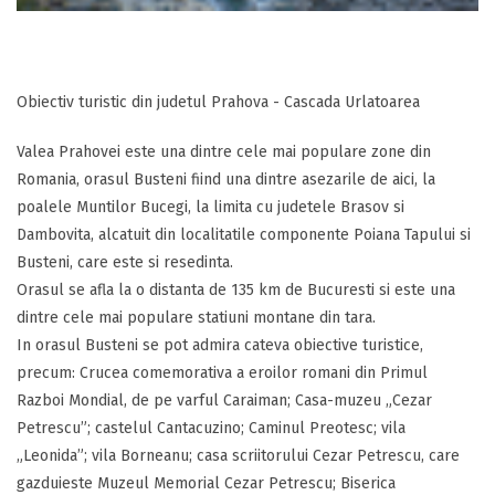
Obiectiv turistic din judetul Prahova - Cascada Urlatoarea
Valea Prahovei este una dintre cele mai populare zone din
Romania, orasul Busteni fiind una dintre asezarile de aici, la
poalele Muntilor Bucegi, la limita cu judetele Brasov si
Dambovita, alcatuit din localitatile componente Poiana Tapului si
Busteni, care este si resedinta.
Orasul se afla la o distanta de 135 km de Bucuresti si este una
dintre cele mai populare statiuni montane din tara.
In orasul Busteni se pot admira cateva obiective turistice,
precum: Crucea comemorativa a eroilor romani din Primul
Razboi Mondial, de pe varful Caraiman; Casa-muzeu „Cezar
Petrescu”; castelul Cantacuzino; Caminul Preotesc; vila
„Leonida”; vila Borneanu; casa scriitorului Cezar Petrescu, care
gazduieste Muzeul Memorial Cezar Petrescu; Biserica