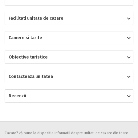
Localitatea
Facilitati unitate de cazare
Camere si tarife
* Ajuta la statistica unitatii sa vada de unde ii vin clientii
Numar de telefon
Obiective turistice
Contacteaza unitatea
E-mail
Inscrieti-va GRATUIT pe grupul nostru de cazare
https://www.facebook.com/groups/cazareromaniaghidonline
Recenzii
Spatiul solicitat
Curatenie
Numar persoane
Comfort
Cazare7 vă pune la dispozitie informatii despre unitati de cazare din toate