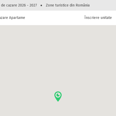
Peste 10549 oferte de cazare!
 de cazare 2026 - 2027
Zone turistice din România
azare Apartament Parlament
Înscriere unitate
luri, pensiuni, vile, apartamente sau alte unitați
cel mai bun preț.
Ai uitat parola?