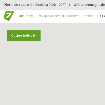
Oferte de cazare din România 2026 - 2027
Oferte promoționale
Bucuresti - Ilfov
»
Bucuresti
»
Bucuresti - Sectorul 4
»
C
Gasești hote
Obtine indicatii