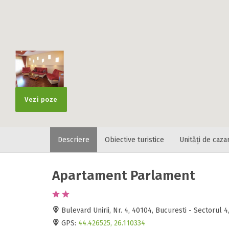
Vezi poze
Descriere
Obiective turistice
Unități de caza
Apartament Parlament
Bulevard Unirii, Nr. 4, 40104, Bucuresti - Sectorul 
GPS:
44.426525, 26.110334