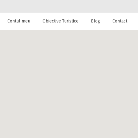
Contul meu
Obiective Turistice
Blog
Contact
 de cazare la