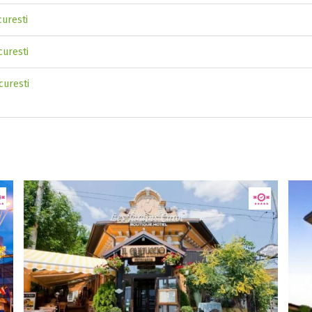
curesti
curesti
curesti