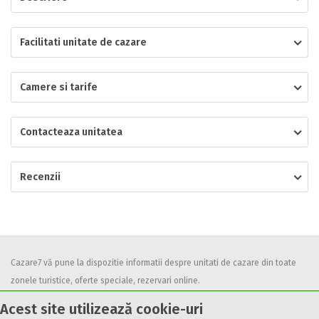
Localitatea
Facilitati unitate de cazare
Camere si tarife
* Ajuta la statistica unitatii sa vada de unde ii vin clientii
Numar de telefon
Contacteaza unitatea
Recenzii
E-mail
Inscrieti-va GRATUIT pe grupul nostru de cazare
https://www.facebook.com/groups/cazareromaniaghidonline
Spatiul solicitat
Curatenie
Cazare7 vă pune la dispozitie informatii despre unitati de cazare din toate
Numar persoane
zonele turistice, oferte speciale, rezervari online.
Comfort
Utilizand acest serviciu inseamna ca sunteti de acord cu
Termenii și
Acest site utilizează cookie-uri
condițiile
de utilizare.