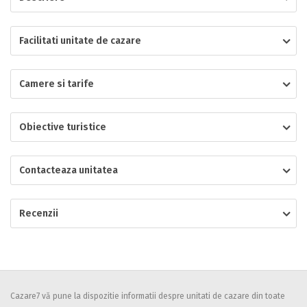
Localitatea
Facilitati unitate de cazare
Camere si tarife
* Ajuta la statistica unitatii sa vada de unde ii vin clientii
Numar de telefon
Obiective turistice
Contacteaza unitatea
E-mail
Inscrieti-va GRATUIT pe grupul nostru de cazare
https://www.facebook.com/groups/cazareromaniaghidonline
Recenzii
Spatiul solicitat
Curatenie
Numar persoane
Comfort
Cazare7 vă pune la dispozitie informatii despre unitati de cazare din toate