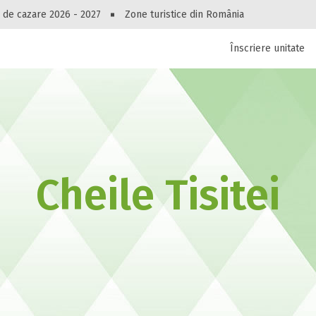
Peste 10545 oferte de cazare!
 de cazare 2026 - 2027
Zone turistice din România
Înscriere unitate
luri, pensiuni, vile, apartamente sau alte unitați
cel mai bun preț.
Ai uitat parola?
Cheile Tisitei