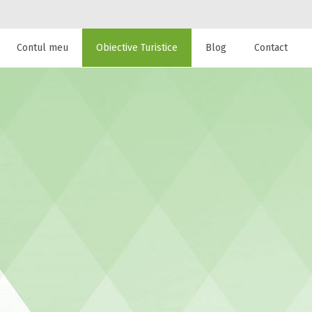
Contul meu
Obiective Turistice
Blog
Contact
 de cazare la