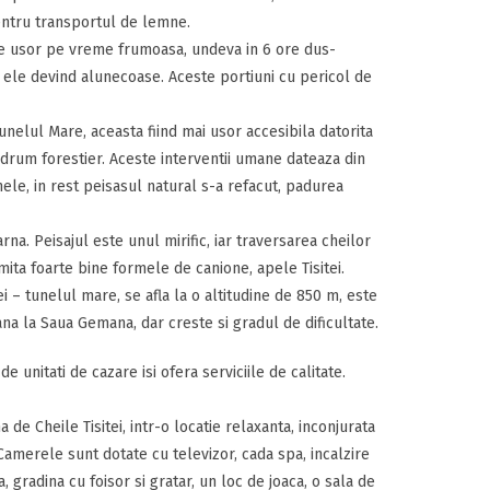
entru transportul de lemne.
rte usor pe vreme frumoasa, undeva in 6 ore dus-
 ele devind alunecoase. Aceste portiuni cu pericol de
unelul Mare, aceasta fiind mai usor accesibila datorita
un drum forestier. Aceste interventii umane dateaza din
unele, in rest peisasul natural s-a refacut, padurea
arna. Peisajul este unul mirific, iar traversarea cheilor
mita foarte bine formele de canione, apele Tisitei.
i – tunelul mare, se afla la o altitudine de 850 m, este
na la Saua Gemana, dar creste si gradul de dificultate.
e unitati de cazare isi ofera serviciile de calitate.
de Cheile Tisitei, intr-o locatie relaxanta, inconjurata
amerele sunt dotate cu televizor, cada spa, incalzire
, gradina cu foisor si gratar, un loc de joaca, o sala de