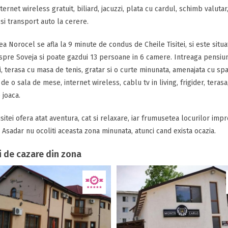
ternet wireless gratuit, biliard, jacuzzi, plata cu cardul, schimb valutar
si transport auto la cerere.
a Norocel se afla la 9 minute de condus de Cheile Tisitei, si este situata
pre Soveja si poate gazdui 13 persoane in 6 camere. Intreaga pensiune 
i, terasa cu masa de tenis, gratar si o curte minunata, amenajata cu spa
de o sala de mese, internet wireless, cablu tv in living, frigider, terasa,
 joaca.
isitei ofera atat aventura, cat si relaxare, iar frumusetea locurilor impr
. Asadar nu ocoliti aceasta zona minunata, atunci cand exista ocazia.
i de cazare din zona