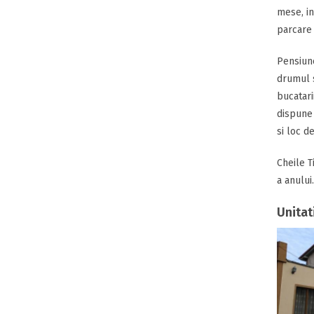
mese, in
parcare 
Pensiune
drumul s
bucatari
dispune 
si loc de
Cheile T
a anului
Unitat