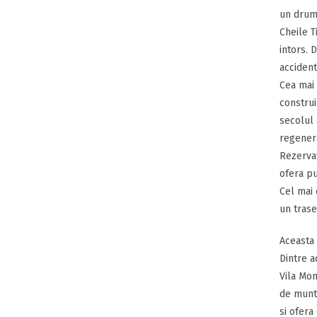
un drum 
Cheile T
intors. 
accident
Cea mai 
construi
secolul 
regener
Rezervat
ofera pu
Cel mai 
un trase
Aceasta 
Dintre a
Vila Mon
de munti
si ofera