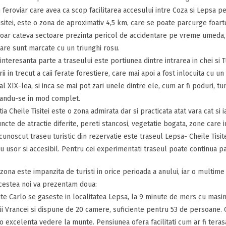
feroviar care avea ca scop facilitarea accesului intre Coza si Lepsa p
isitei, este o zona de aproximativ 4,5 km, care se poate parcurge foa
Doar cateva sectoare prezinta pericol de accidentare pe vreme umeda,
are sunt marcate cu un triunghi rosu.
interesanta parte a traseului este portiunea dintre intrarea in chei si T
rii in trecut a caii ferate forestiere, care mai apoi a fost inlocuita cu 
al XIX-lea, si inca se mai pot zari unele dintre ele, cum ar fi poduri, t
andu-se in mod complet.
ia Cheile Tisitei este o zona admirata dar si practicata atat vara cat si i
ncte de atractie diferite, pereti stancosi, vegetatie bogata, zone care i
cunoscut traseu turistic din rezervatie este traseul Lepsa- Cheile Tisite
u usor si accesibil. Pentru cei experimentati traseul poate continua pa
zona este impanzita de turisti in orice perioada a anului, iar o multime d
cestea noi va prezentam doua:
te Carlo se gaseste in localitatea Lepsa, la 9 minute de mers cu masina 
i Vrancei si dispune de 20 camere, suficiente pentru 53 de persoane. C
 o excelenta vedere la munte. Pensiunea ofera facilitati cum ar fi terasa