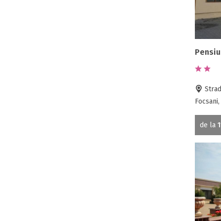
Pensiu
Strad
Focsani,
de la
1