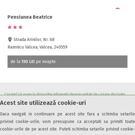
Pensiunea Beatrice
Strada Arinilor, Nr. 68
Ramnicu Valcea, Valcea, 240559
de la
150 LEI
pe noapte
Cazare7 vă pune la dispozitie informatii despre unitati de cazare din toate
Acest site utilizează cookie-uri
zonele turistice, oferte speciale, rezervari online.
Utilizand acest serviciu inseamna ca sunteti de acord cu
Termenii și
Daca navigati in continuare pe acest site fara a schimba setarile
condițiile
de utilizare.
privind cookie-urile, vom presupune ca acceptati sa primiti toate
cookie-urile de pe acest site. Puteti schimba setarile privind cookie-