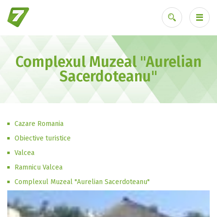
Complexul Muzeal "Aurelian
Ai uitat parola?
Sacerdoteanu"
Cazare Romania
Obiective turistice
Valcea
Ramnicu Valcea
Complexul Muzeal "Aurelian Sacerdoteanu"