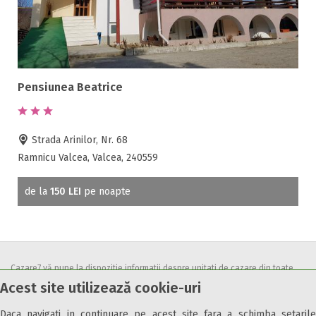
Pensiunea Beatrice
Strada Arinilor, Nr. 68
Ramnicu Valcea, Valcea, 240559
de la
150 LEI
pe noapte
Cazare7 vă pune la dispozitie informatii despre unitati de cazare din toate
Acest site utilizează cookie-uri
zonele turistice, oferte speciale, rezervari online.
Utilizand acest serviciu inseamna ca sunteti de acord cu
Termenii și
Daca navigati in continuare pe acest site fara a schimba setarile