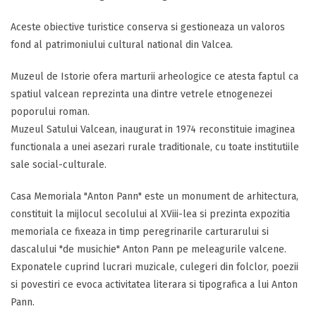
Aceste obiective turistice conserva si gestioneaza un valoros
fond al patrimoniului cultural national din Valcea.
Muzeul de Istorie ofera marturii arheologice ce atesta faptul ca
spatiul valcean reprezinta una dintre vetrele etnogenezei
poporului roman.
Muzeul Satului Valcean, inaugurat in 1974 reconstituie imaginea
functionala a unei asezari rurale traditionale, cu toate institutiile
sale social-culturale.
Casa Memoriala "Anton Pann" este un monument de arhitectura,
constituit la mijlocul secolului al XViii-lea si prezinta expozitia
memoriala ce fixeaza in timp peregrinarile carturarului si
dascalului "de musichie" Anton Pann pe meleagurile valcene.
Exponatele cuprind lucrari muzicale, culegeri din folclor, poezii
si povestiri ce evoca activitatea literara si tipografica a lui Anton
Pann.