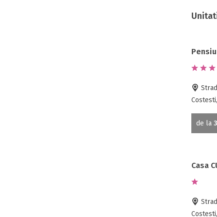
Unitat
Pensiu
Strad
Costesti
de la
3
Casa C
Strad
Costesti