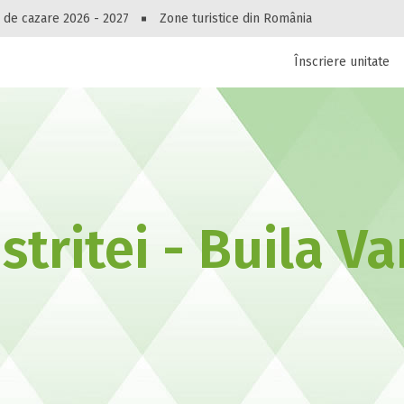
Peste 10545 oferte de cazare!
 de cazare 2026 - 2027
Zone turistice din România
Înscriere unitate
luri, pensiuni, vile, apartamente sau alte unitați
cel mai bun preț.
Ai uitat parola?
stritei - Buila V