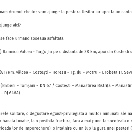
am drumul cheilor vom ajunge la pestera Ursilor iar apoi la un canto
junge aici?
se face urmand soseaua asfaltata:
) Ramnicu Valcea - Targu Jiu pe o distanta de 38 km, apoi din Costesti
(81/Rm. Vâlcea – Costeşti – Horezu – Tg. Jiu – Motru – Drobeta Tr. Sev
 (Băbeni – Tomşani – DN 67 / Costeşti – Mănăstirea Bistriţa – Mănăstir
 – DJ 646A).
turele solitare, o degustare egoist-privilegiata a multor minunatii ale na
o banala luxatie, la o posibila fractura, fara a mai pune la socoteala 
rioada lor de imperechere), o intalnire cu un lup la gura unei pesteri 