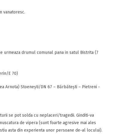
n vanatoresc.
 se urmeaza drumul comunal pana in satul Bistrita (7
erin/E 70)
ea Arnota) Stoeneşti/DN 67 – Bărbăteşti – Pietreni -
turii se pot solda cu neplaceri/tragedii. Ginditi-va
o muscatura de vipera (sunt foarte agresive mai ales
(stiu asta din experienta unor persoane de-al locului).