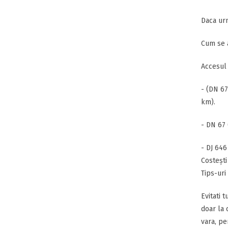
Daca urm
Cum se a
Accesul 
- (DN 67
km).
- DN 67 
- DJ 646
Costeşti
Tips-uri
Evitati 
doar la 
vara, pe