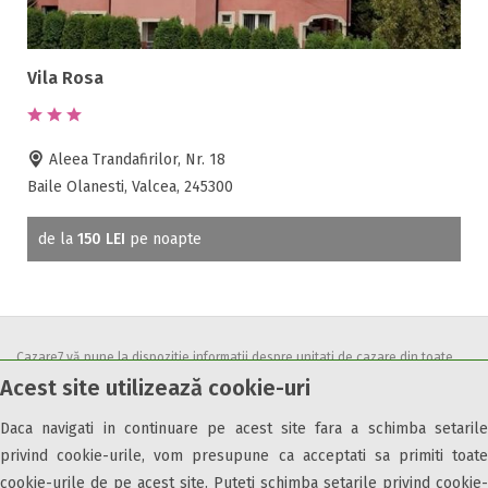
Vila Rosa
Aleea Trandafirilor, Nr. 18
Baile Olanesti, Valcea, 245300
de la
150 LEI
pe noapte
Cazare7 vă pune la dispozitie informatii despre unitati de cazare din toate
Acest site utilizează cookie-uri
zonele turistice, oferte speciale, rezervari online.
Utilizand acest serviciu inseamna ca sunteti de acord cu
Termenii și
Daca navigati in continuare pe acest site fara a schimba setarile
condițiile
de utilizare.
privind cookie-urile, vom presupune ca acceptati sa primiti toate
cookie-urile de pe acest site. Puteti schimba setarile privind cookie-