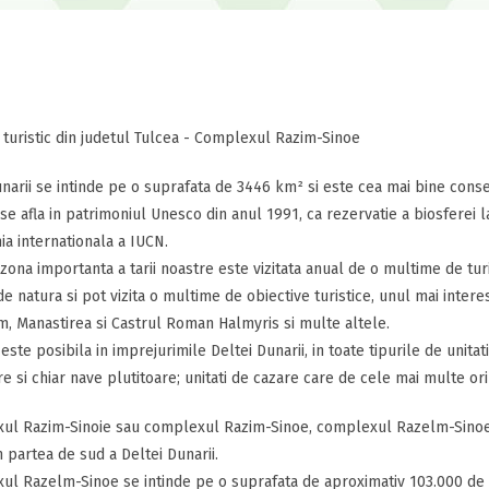
 turistic din judetul Tulcea - Complexul Razim-Sinoe
narii se intinde pe o suprafata de 3446 km² si este cea mai bine cons
se afla in patrimoniul Unesco din anul 1991, ca rezervatie a biosferei la
a internationala a IUCN.
zona importanta a tarii noastre este vizitata anual de o multime de turis
e natura si pot vizita o multime de obiective turistice, unul mai intere
 Manastirea si Castrul Roman Halmyris si multe altele.
este posibila in imprejurimile Deltei Dunarii, in toate tipurile de unitati
re si chiar nave plutitoare; unitati de cazare care de cele mai multe or
l Razim-Sinoie sau complexul Razim-Sinoe, complexul Razelm-Sinoe fa
in partea de sud a Deltei Dunarii.
l Razelm-Sinoe se intinde pe o suprafata de aproximativ 103.000 de hec