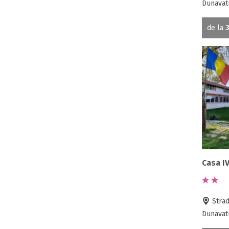
Dunavatu
de la
3
Casa I
Strada
Dunavatu