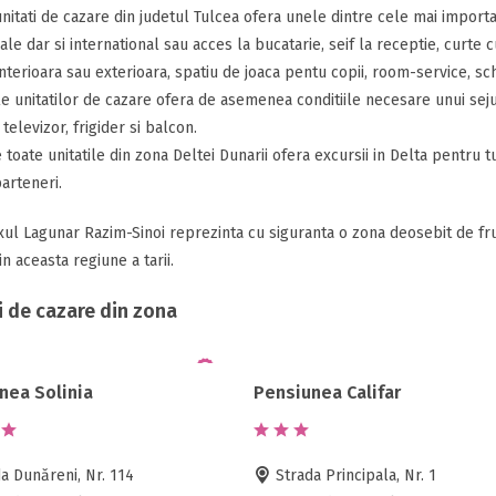
nitati de cazare din judetul Tulcea ofera unele dintre cele mai importan
nale dar si international sau acces la bucatarie, seif la receptie, curte 
interioara sau exterioara, spatiu de joaca pentu copii, room-service, sch
 unitatilor de cazare ofera de asemenea conditiile necesare unui sejur 
televizor, frigider si balcon.
toate unitatile din zona Deltei Dunarii ofera excursii in Delta pentru tu
parteneri.
l Lagunar Razim-Sinoi reprezinta cu siguranta o zona deosebit de frumo
 in aceasta regiune a tarii.
i de cazare din zona
nea Solinia
Pensiunea Califar
a Dunăreni, Nr. 114
Strada Principala, Nr. 1