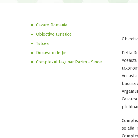
Cazare Romania
Obiective turistice
Obiectiv
Tulcea
Dunavatu de Jos
Delta Du
Aceasta 
Complexul lagunar Razim - Sinoe
taxonomi
Aceasta 
bucura d
Argamum,
Cazarea 
plutitoa
Complexu
se afla 
Complexu