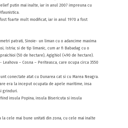
lief putin mai inalte, iar in anul 2007 impreuna cu
faunistica.
st foarte mult modificat, iar in anul 1970 a fost
ometri patrati, Sinoie- un liman cu o adancime maxima
, Istria; si de tip limanic, cum ar fi Babadag cu o
praichioi (50 de hectare), Agighiol (490 de hectare).
ri - Leahova – Cosna – Periteasca, care ocupa circa 3550
sunt conectate atat cu Dunarea cat si cu Marea Neagra.
are era la inceput ocupata de apele maritime, insa
 grinduri.
iind insula Popina, insula Bisericuta si insula
a la cele mai bune unitati din zona, cu cele mai inalte