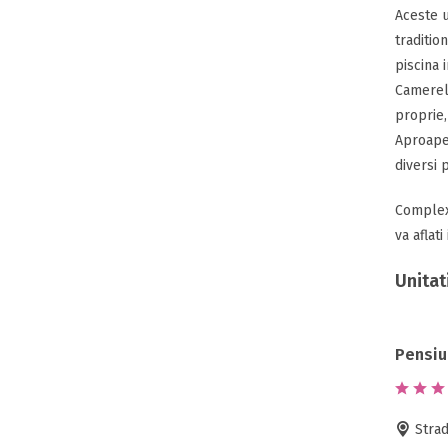
Aceste u
traditio
piscina 
Camerele
proprie, 
Aproape 
diversi 
Complexu
va aflati
Unitat
Pensiu
Strad