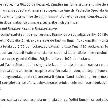
e reprezinta 86.300 de hectare), grinduri maritime si unele forme de re
narii a fost declarat la nivel european ca Arie de Protectie Speciala Avi
lucrarilor interprinse de om in timpul ultimelor decenii, complexul a fo
 in doua unitati, ca urmare a lucrarilor hidrotehnice.
sunt Unitatea Razim si Unitatea Sinoe.
 complexului sunt de tip lagunar: Razim- cu o suprafata de 394,30 kil
etri, Golovita, Zmeica- care este de fapt un liman fluvio-maritim, Nuntasi
a totala de 2370 de hectare, cu extensiile sale Tauc (180 hectare) si To
acuri au devenit toate amenajari piscicole si lacuri aflate intre grindu
re sau pe grindul Chituc, Edighiolurile cu 1070 de hectare.
l Razim-Sinoie detine singurele lacuri litorale din tara noastra care 
intinsa zona a acestui complex este formata din zona de depresiune c
ost segmentata odata cu trecerea timpului, dand nastere la cordoane si
l complexului se afla si cateva insule, printre cele mai reprezentative f
a.
 interesati sa viziteze aceasta minunata zona a Deltei Dunarii, se pot caz
.