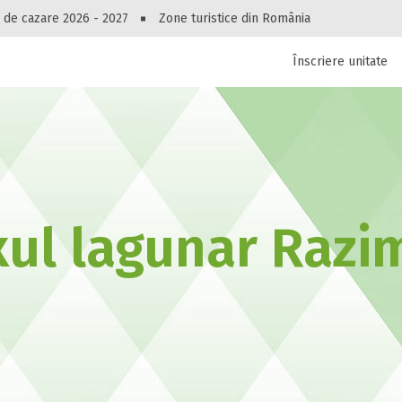
Peste 10545 oferte de cazare!
 de cazare 2026 - 2027
Zone turistice din România
Înscriere unitate
luri, pensiuni, vile, apartamente sau alte unitați
cel mai bun preț.
Ai uitat parola?
ul lagunar Razim