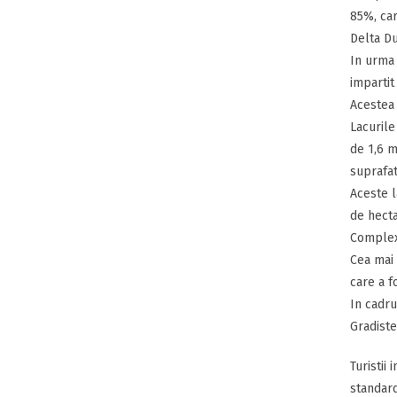
85%, car
Delta Du
In urma 
impartit
Acestea 
Lacurile
de 1,6 m
suprafat
Aceste l
de hecta
Complexu
Cea mai 
care a f
In cadru
Gradiste
Turistii
standard