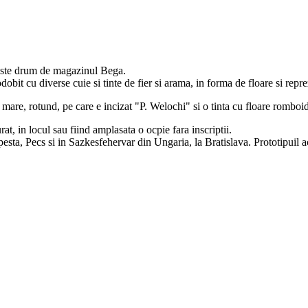
peste drum de magazinul Bega.
obit cu diverse cuie si tinte de fier si arama, in forma de floare si repre
mare, rotund, pe care e incizat "P. Welochi" si o tinta cu floare romboid
t, in locul sau fiind amplasata o ocpie fara inscriptii.
sta, Pecs si in Sazkesfehervar din Ungaria, la Bratislava. Prototipuil ace