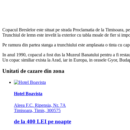
Copacul Breslelor este situat pe strada Proclamatia de la Timisoara, 
Trunchiul de lemn este invelit la exterior cu tabla moale de fier si impod
Pe ramura din partea stanga a trunchiului este amplasata o tinta cu cap 
In anul 1990, copacul a fost dus la Muzeul Banatului pentru a fi restaura
Un copac similiar exista la Arad, iar in Europa, in orasele Gyor, Budape
Unitati de cazare din zona
Hotel Boavista
Aleea F.C. Ripensia, Nr. 7A
Timisoara, Timis, 300575
de la
400 LEI
pe noapte