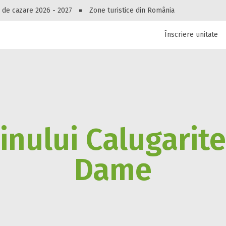
Peste 10549 oferte de cazare!
 de cazare 2026 - 2027
Zone turistice din România
Înscriere unitate
luri, pensiuni, vile, apartamente sau alte unitați
cel mai bun preț.
Ai uitat parola?
inului Calugarit
Dame