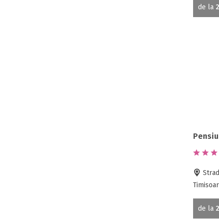
de la
2
Pensiu
Strad
Timisoar
de la
2