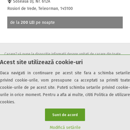
Soseaua DJ, Nr. 612A
Rosiori de Vede, Teleorman, 145100
de la
200 LEI
pe noapte
Cazare7 vă pune la dispozitie informatii despre unitati de cazare din toate
Acest site utilizează cookie-uri
zonele turistice, oferte speciale, rezervari online.
Utilizand acest serviciu inseamna ca sunteti de acord cu
Termenii și
Daca navigati in continuare pe acest site fara a schimba setarile
condițiile
de utilizare.
privind cookie-urile, vom presupune ca acceptati sa primiti toate
cookie-urile de pe acest site. Puteti schimba setarile privind cookie-
urile in orice moment. Pentru a afla ai multe, cititi Politica de utilizare
cookies.
© 2026 Cazare7. Toate drepturile rezervate.
Sunt de acord
Obiective turistice
Informații utile
Parteneri Cazare7
Harta Cazare7
Modifică setările