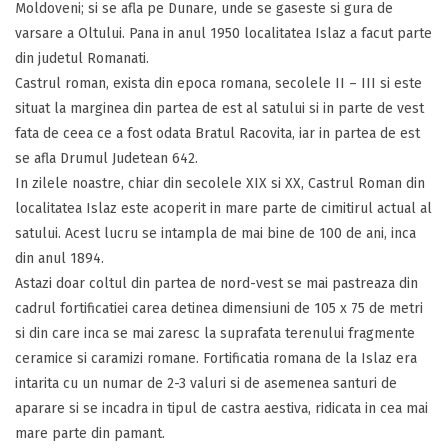
Moldoveni; si se afla pe Dunare, unde se gaseste si gura de
varsare a Oltului. Pana in anul 1950 localitatea Islaz a facut parte
din judetul Romanati.
Castrul roman, exista din epoca romana, secolele II – III si este
situat la marginea din partea de est al satului si in parte de vest
fata de ceea ce a fost odata Bratul Racovita, iar in partea de est
se afla Drumul Judetean 642.
In zilele noastre, chiar din secolele XIX si XX, Castrul Roman din
localitatea Islaz este acoperit in mare parte de cimitirul actual al
satului. Acest lucru se intampla de mai bine de 100 de ani, inca
din anul 1894.
Astazi doar coltul din partea de nord-vest se mai pastreaza din
cadrul fortificatiei carea detinea dimensiuni de 105 x 75 de metri
si din care inca se mai zaresc la suprafata terenului fragmente
ceramice si caramizi romane. Fortificatia romana de la Islaz era
intarita cu un numar de 2-3 valuri si de asemenea santuri de
aparare si se incadra in tipul de castra aestiva, ridicata in cea mai
mare parte din pamant.