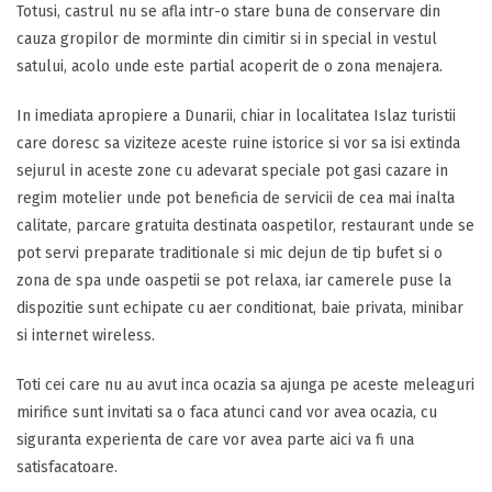
Totusi, castrul nu se afla intr-o stare buna de conservare din
cauza gropilor de morminte din cimitir si in special in vestul
satului, acolo unde este partial acoperit de o zona menajera.
In imediata apropiere a Dunarii, chiar in localitatea Islaz turistii
care doresc sa viziteze aceste ruine istorice si vor sa isi extinda
sejurul in aceste zone cu adevarat speciale pot gasi cazare in
regim motelier unde pot beneficia de servicii de cea mai inalta
calitate, parcare gratuita destinata oaspetilor, restaurant unde se
pot servi preparate traditionale si mic dejun de tip bufet si o
zona de spa unde oaspetii se pot relaxa, iar camerele puse la
dispozitie sunt echipate cu aer conditionat, baie privata, minibar
si internet wireless.
Toti cei care nu au avut inca ocazia sa ajunga pe aceste meleaguri
mirifice sunt invitati sa o faca atunci cand vor avea ocazia, cu
siguranta experienta de care vor avea parte aici va fi una
satisfacatoare.