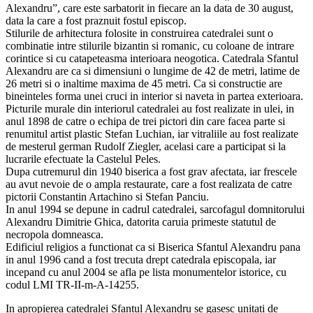
Alexandru”, care este sarbatorit in fiecare an la data de 30 august,
data la care a fost praznuit fostul episcop.
Stilurile de arhitectura folosite in construirea catedralei sunt o
combinatie intre stilurile bizantin si romanic, cu coloane de intrare
corintice si cu catapeteasma interioara neogotica. Catedrala Sfantul
Alexandru are ca si dimensiuni o lungime de 42 de metri, latime de
26 metri si o inaltime maxima de 45 metri. Ca si constructie are
bineinteles forma unei cruci in interior si naveta in partea exterioara.
Picturile murale din interiorul catedralei au fost realizate in ulei, in
anul 1898 de catre o echipa de trei pictori din care facea parte si
renumitul artist plastic Stefan Luchian, iar vitraliile au fost realizate
de mesterul german Rudolf Ziegler, acelasi care a participat si la
lucrarile efectuate la Castelul Peles.
Dupa cutremurul din 1940 biserica a fost grav afectata, iar frescele
au avut nevoie de o ampla restaurate, care a fost realizata de catre
pictorii Constantin Artachino si Stefan Panciu.
In anul 1994 se depune in cadrul catedralei, sarcofagul domnitorului
Alexandru Dimitrie Ghica, datorita caruia primeste statutul de
necropola domneasca.
Edificiul religios a functionat ca si Biserica Sfantul Alexandru pana
in anul 1996 cand a fost trecuta drept catedrala episcopala, iar
incepand cu anul 2004 se afla pe lista monumentelor istorice, cu
codul LMI TR-II-m-A-14255.
In apropierea catedralei Sfantul Alexandru se gasesc unitati de