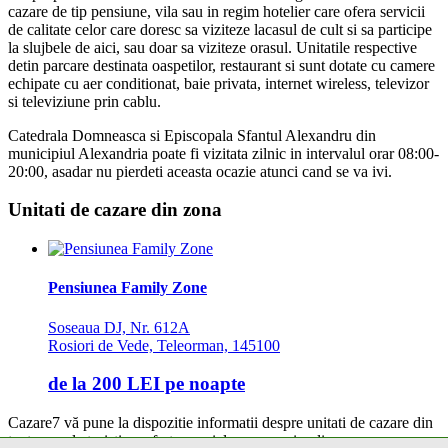
cazare de tip pensiune, vila sau in regim hotelier care ofera servicii
de calitate celor care doresc sa viziteze lacasul de cult si sa participe
la slujbele de aici, sau doar sa viziteze orasul. Unitatile respective
detin parcare destinata oaspetilor, restaurant si sunt dotate cu camere
echipate cu aer conditionat, baie privata, internet wireless, televizor
si televiziune prin cablu.
Catedrala Domneasca si Episcopala Sfantul Alexandru din
municipiul Alexandria poate fi vizitata zilnic in intervalul orar 08:00-
20:00, asadar nu pierdeti aceasta ocazie atunci cand se va ivi.
Unitati de cazare din zona
Pensiunea Family Zone
Soseaua DJ, Nr. 612A
Rosiori de Vede, Teleorman, 145100
de la
200 LEI
pe noapte
Cazare7 vă pune la dispozitie informatii despre unitati de cazare din
toate zonele turistice, oferte speciale, rezervari online.