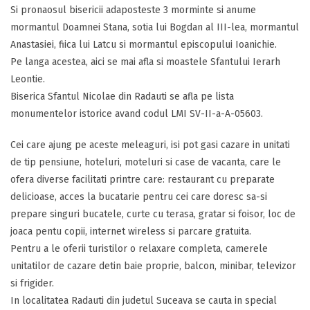
Si pronaosul bisericii adaposteste 3 morminte si anume
mormantul Doamnei Stana, sotia lui Bogdan al III-lea, mormantul
Anastasiei, fiica lui Latcu si mormantul episcopului Ioanichie.
Pe langa acestea, aici se mai afla si moastele Sfantului Ierarh
Leontie.
Biserica Sfantul Nicolae din Radauti se afla pe lista
monumentelor istorice avand codul LMI SV-II-a-A-05603.
Cei care ajung pe aceste meleaguri, isi pot gasi cazare in unitati
de tip pensiune, hoteluri, moteluri si case de vacanta, care le
ofera diverse facilitati printre care: restaurant cu preparate
delicioase, acces la bucatarie pentru cei care doresc sa-si
prepare singuri bucatele, curte cu terasa, gratar si foisor, loc de
joaca pentu copii, internet wireless si parcare gratuita.
Pentru a le oferii turistilor o relaxare completa, camerele
unitatilor de cazare detin baie proprie, balcon, minibar, televizor
si frigider.
In localitatea Radauti din judetul Suceava se cauta in special