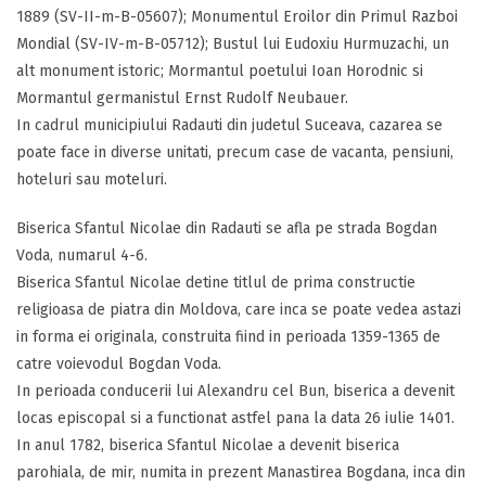
1889 (SV-II-m-B-05607); Monumentul Eroilor din Primul Razboi
Mondial (SV-IV-m-B-05712); Bustul lui Eudoxiu Hurmuzachi, un
alt monument istoric; Mormantul poetului Ioan Horodnic si
Mormantul germanistul Ernst Rudolf Neubauer.
In cadrul municipiului Radauti din judetul Suceava, cazarea se
poate face in diverse unitati, precum case de vacanta, pensiuni,
hoteluri sau moteluri.
Biserica Sfantul Nicolae din Radauti se afla pe strada Bogdan
Voda, numarul 4-6.
Biserica Sfantul Nicolae detine titlul de prima constructie
religioasa de piatra din Moldova, care inca se poate vedea astazi
in forma ei originala, construita fiind in perioada 1359-1365 de
catre voievodul Bogdan Voda.
In perioada conducerii lui Alexandru cel Bun, biserica a devenit
locas episcopal si a functionat astfel pana la data 26 iulie 1401.
In anul 1782, biserica Sfantul Nicolae a devenit biserica
parohiala, de mir, numita in prezent Manastirea Bogdana, inca din