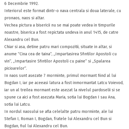
6 Decembrie 1992.
Interiorul este format dintr-o nava centrala si doua laterale, cu
pronaos, naos si altar.
Vechea pictura a bisericii nu se mai poate vedea in timpurile
noastre, biserica a fost repictata undeva in anul 1415, de catre
Alexandru cel Bun.
Chiar si asa, detine patru mari compozitii, situate in altar, si
anume “Cina cea de taina”, „Impartasirea Sfintilor Apostoli cu
vin”, „Impartasire Sfintilor Apostoli cu paine” si „Spalarea
picioarelor”.
In naos sunt asezate 7 morminte, primul mormant fiind al lui
Bogdan I, iar pe aceeasi latura a fost inmormantat Latcu Voievod,
iar un al treilea mormant este asezat la nivelul pardoselii si se
spune ca aici a fost asezata Maria, sotia lui Bogdan I sau Ana,
sotia lui Latcu.
In nordul naosului se afla celelalte patru morminte, ale lui
Stefan I, Roman I, Bogdan, fratele lui Alexandru cel Bun si
Bogdan, fiul lui Alexandru cel Bun.