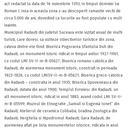
act redactat la data de 16 noiembrie 1393, in timpul domniei lui
Roman I, insa in aceasta zona s-au descoperit ramasite vechi de
circa 5.000 de ani, dovedind ca locurile au fost populate cu mult
inainte.
Municipiul Radauti din judetul Suceava este vizitat anual de multi
turisti, care doresc sa viziteze obiectivelor turistice din zona,
cateva dintre ele fiind: Biserica Pogorarea Sfantului Duh din
Radauti, un monument istoric ridicat in timpul anilor 1927-1961,
cu codul LMI SV-II-m-B-05627; Biserica romano-catolica din
Radauti, de asemenea monument istoric, construit in perioada
1823-1826, cu codul LMISV-II-m-B-05621; Biserica greco-catolica
din Radauti – construita in anul 1935; Biserica lipoveneasca din
Radauti, datata din anul 1900; Templul Evreiesc din Radauti, un
alt monument istoric, ridicat in anul 1883, avand codul LMI SV-II-
m-B-05599; Muzeul de Etnografie „Samuil si Eugenia Ionet” din
Radauti; Atelierul de ceramica Colibaba; Gradina Zoologica din
Radauti; Herghelia si Hipodromul Radauti; Gara Radauti, de
asemenea aflat pe lista monumentelor istorice, ridicata in anul