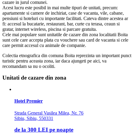
cazare in jurul comunei.
Acest lucru este posibil in mai multe tipuri de unitati, precum:
apartamente si camere de inchiriat, case de vacanta, vile, cabane,
pensiuni si hoteluri cu importante facilitati. Cateva dintre acestea ar
fi: accesul la bucatarie, restaurant, bar, curte cu terasa, ceaun si
gratar, internet wireless, piscina si parcare gratuita.
Cele mai populare sunt unitatile de cazare din zona localitatii Boita
sunt cele care accepta plata cu vouchere sau card de vacanta si cele
care permit accesul cu animale de companie.
Colectia etnografica din comuna Boita reprezinta un important punct
turistic pentru aceasta zona, iar daca ajungeti pe aici, va
recomandam sa nu o ocoliti.
Unitati de cazare din zona
Hotel Premier
Strada General Vasilea Milea, Nr. 76
Sibiu, Sibiu, 550331
de la
300 LEI
pe noapte