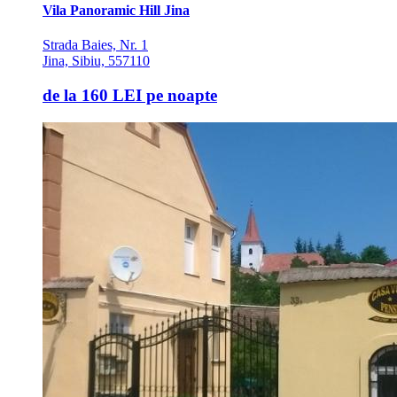
Vila Panoramic Hill Jina
Strada Baies, Nr. 1
Jina, Sibiu, 557110
de la
160 LEI
pe noapte