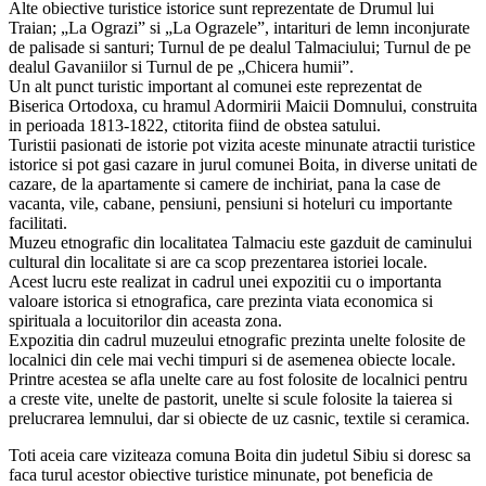
Alte obiective turistice istorice sunt reprezentate de Drumul lui
Traian; „La Ograzi” si „La Ograzele”, intarituri de lemn inconjurate
de palisade si santuri; Turnul de pe dealul Talmaciului; Turnul de pe
dealul Gavaniilor si Turnul de pe „Chicera humii”.
Un alt punct turistic important al comunei este reprezentat de
Biserica Ortodoxa, cu hramul Adormirii Maicii Domnului, construita
in perioada 1813-1822, ctitorita fiind de obstea satului.
Turistii pasionati de istorie pot vizita aceste minunate atractii turistice
istorice si pot gasi cazare in jurul comunei Boita, in diverse unitati de
cazare, de la apartamente si camere de inchiriat, pana la case de
vacanta, vile, cabane, pensiuni, pensiuni si hoteluri cu importante
facilitati.
Muzeu etnografic din localitatea Talmaciu este gazduit de caminului
cultural din localitate si are ca scop prezentarea istoriei locale.
Acest lucru este realizat in cadrul unei expozitii cu o importanta
valoare istorica si etnografica, care prezinta viata economica si
spirituala a locuitorilor din aceasta zona.
Expozitia din cadrul muzeului etnografic prezinta unelte folosite de
localnici din cele mai vechi timpuri si de asemenea obiecte locale.
Printre acestea se afla unelte care au fost folosite de localnici pentru
a creste vite, unelte de pastorit, unelte si scule folosite la taierea si
prelucrarea lemnului, dar si obiecte de uz casnic, textile si ceramica.
Toti aceia care viziteaza comuna Boita din judetul Sibiu si doresc sa
faca turul acestor obiective turistice minunate, pot beneficia de