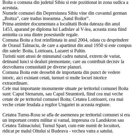
Boita o comuna din judetul Sibiu si este pozitionat in zona sudica a
acestuia.
Numele comunei din Depresiunea Sibiu vine din cuvantul german
„Boitza”, care tradus inseamna „Satul Boilor”.
Prima amintire documentara a localitatii Boita dateaza din anul
1453, aparand pe diploma lui Ladislav al V-lea, aceasta zona fiind
amintita ca una dintre posesiunile regale.
Comuna Boita a fost reinfiintata in anul 2004, odata cu desprindere
de Orasul Talmaciu, de care a apartinut din anul 1950 si este compus
din satele: Boita, Lotrioara, Lazaret si Paltin.
Turistii sunt atrasi de minunatul cadru natural, extrem de variat,
detinand lunci si dealuri piemontane, care au contribuit decisiv la
dezvoltarea comunitatii pe diverse planuri.
Comuna Boita este deosebit de importanta din punct de vedere
istoric, aici existant cetati, turnuri si multe locuri istorice
extraordinare.
Cele mai importante monumente situate pe teritoriul comunei Boita
sunt: Caput Stenarum, sau Capul Stramtorii, fiind cea mai veche
cetate de pe teritoriul comunei Boita; Cetatea Lotrioarei, cea mai
veche cetate feudala a regilor Ungariei in aceasta regiune.
Cetatea Turnu-Rosu se afla de asemenea pe teritoriul comunei si era
un important centru militar si vamal, impreuna cu Landskron sau
Cetatea Talmaciului; Turnul Spart, cum este numit de locuitori,
ridicat pe malul Oltului si Budeava - vechea vatra a satului.