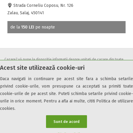
Strada Corneliu Coposu, Nr. 126
Zalau, Salaj, 450141
de la
150 LEI
pe noapte
Cazare7 vă pune la dispozitie informatii despre unitati de cazare din toate
Acest site utilizează cookie-uri
zonele turistice, oferte speciale, rezervari online.
Utilizand acest serviciu inseamna ca sunteti de acord cu
Termenii și
Daca navigati in continuare pe acest site fara a schimba setarile
condițiile
de utilizare.
privind cookie-urile, vom presupune ca acceptati sa primiti toate
cookie-urile de pe acest site. Puteti schimba setarile privind cookie-
urile in orice moment. Pentru a afla ai multe, cititi Politica de utilizare
cookies.
© 2026 Cazare7. Toate drepturile rezervate.
Sunt de acord
Obiective turistice
Informații utile
Parteneri Cazare7
Harta Cazare7