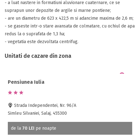
- a luat nastere in formatiuni aluvionare cuaternare, ce se
suprapun unor depozite de argile si marne pontiene;
- are un diametru de 623 x 422,5 m si adancime maxima de 2,6 m;
- se gaseste intr-o stare avansata de colmatare, cu ochiul de apa
redus la o suprafata de 1,3 ha;
- vegetatia este dezvoltata centrifug.
Unitati de cazare din zona
Pensiunea Iulia
Strada Independentei, Nr. 96/A
Simleu Silvaniei, Salaj, 455300
de la
70 LEI
pe noapte