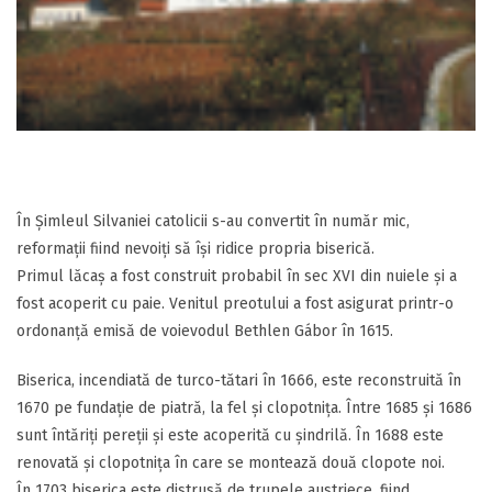
În Şimleul Silvaniei catolicii s-au convertit în număr mic,
reformaţii fiind nevoiţi să îşi ridice propria biserică.
Primul lăcaş a fost construit probabil în sec XVI din nuiele şi a
fost acoperit cu paie. Venitul preotului a fost asigurat printr-o
ordonanţă emisă de voievodul Bethlen Gábor în 1615.
Biserica, incendiată de turco-tătari în 1666, este reconstruită în
1670 pe fundaţie de piatră, la fel şi clopotniţa. Între 1685 şi 1686
sunt întăriţi pereţii şi este acoperită cu şindrilă. În 1688 este
renovată şi clopotniţa în care se montează două clopote noi.
În 1703 biserica este distrusă de trupele austriece, fiind