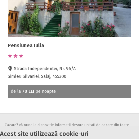
Pensiunea Iulia
Strada Independentei, Nr. 96/A
Simleu Silvaniei, Salaj, 455300
de la
70 LEI
pe noapte
Cazare7 vă pune la dispozitie informatii despre unitati de cazare din toate
Acest site utilizează cookie-uri
zonele turistice, oferte speciale, rezervari online.