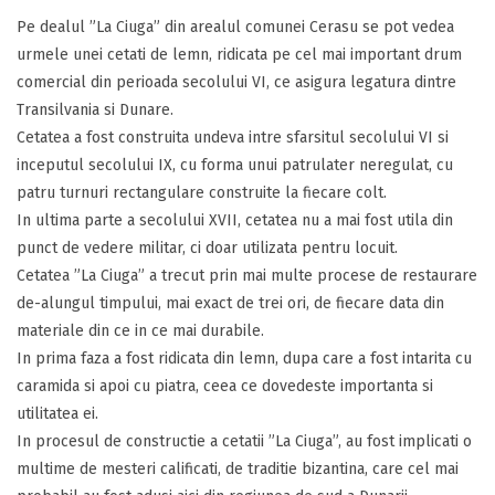
Pe dealul ”La Ciuga” din arealul comunei Cerasu se pot vedea
urmele unei cetati de lemn, ridicata pe cel mai important drum
comercial din perioada secolului VI, ce asigura legatura dintre
Transilvania si Dunare.
Cetatea a fost construita undeva intre sfarsitul secolului VI si
inceputul secolului IX, cu forma unui patrulater neregulat, cu
patru turnuri rectangulare construite la fiecare colt.
In ultima parte a secolului XVII, cetatea nu a mai fost utila din
punct de vedere militar, ci doar utilizata pentru locuit.
Cetatea ”La Ciuga” a trecut prin mai multe procese de restaurare
de-alungul timpului, mai exact de trei ori, de fiecare data din
materiale din ce in ce mai durabile.
In prima faza a fost ridicata din lemn, dupa care a fost intarita cu
caramida si apoi cu piatra, ceea ce dovedeste importanta si
utilitatea ei.
In procesul de constructie a cetatii ”La Ciuga”, au fost implicati o
multime de mesteri calificati, de traditie bizantina, care cel mai