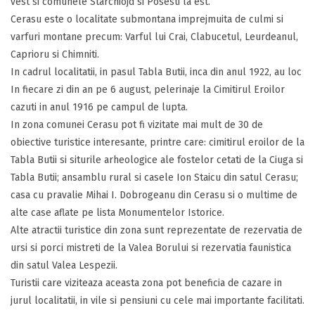
vest si comunele Starchiojd si Posesti la est.
Cerasu este o localitate submontana imprejmuita de culmi si
varfuri montane precum: Varful lui Crai, Clabucetul, Leurdeanul,
Caprioru si Chimniti.
In cadrul localitatii, in pasul Tabla Butii, inca din anul 1922, au loc
In fiecare zi din an pe 6 august, pelerinaje la Cimitirul Eroilor
cazuti in anul 1916 pe campul de lupta.
In zona comunei Cerasu pot fi vizitate mai mult de 30 de
obiective turistice interesante, printre care: cimitirul eroilor de la
Tabla Butii si siturile arheologice ale fostelor cetati de la Ciuga si
Tabla Butii; ansamblu rural si casele Ion Staicu din satul Cerasu;
casa cu pravalie Mihai I. Dobrogeanu din Cerasu si o multime de
alte case aflate pe lista Monumentelor Istorice.
Alte atractii turistice din zona sunt reprezentate de rezervatia de
ursi si porci mistreti de la Valea Borului si rezervatia faunistica
din satul Valea Lespezii.
Turistii care viziteaza aceasta zona pot beneficia de cazare in
jurul localitatii, in vile si pensiuni cu cele mai importante facilitati.