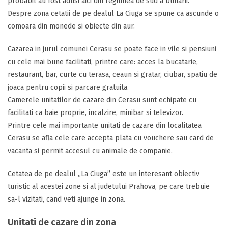
probabil au fost adusi aici din regiunea de sud a Dunarii.
Despre zona cetatii de pe dealul La Ciuga se spune ca ascunde o
comoara din monede si obiecte din aur.
Cazarea in jurul comunei Cerasu se poate face in vile si pensiuni
cu cele mai bune facilitati, printre care: acces la bucatarie,
restaurant, bar, curte cu terasa, ceaun si gratar, ciubar, spatiu de
joaca pentru copii si parcare gratuita.
Camerele unitatilor de cazare din Cerasu sunt echipate cu
facilitati ca baie proprie, incalzire, minibar si televizor.
Printre cele mai importante unitati de cazare din localitatea
Cerasu se afla cele care accepta plata cu vouchere sau card de
vacanta si permit accesul cu animale de companie.
Cetatea de pe dealul „La Ciuga” este un interesant obiectiv
turistic al acestei zone si al judetului Prahova, pe care trebuie
sa-l vizitati, cand veti ajunge in zona.
Unitati de cazare din zona