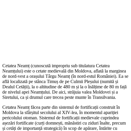
Cetatea Neamț (cunoscută impropriu sub titulatura Cetatea
Neamțului) este o cetate medievală din Moldova, aflată la marginea
de nord-vest a orașului Târgu Neamț (în nord-estul României). Ea se
află localizată pe stânca Timuș de pe Culmii Pleșului (numită și
Dealul Cetății), la o altitudine de 480 m și la o înălțime de 80 m față
de nivelul apei Neamțului. De aici, străjuia valea Moldovei și a
Siretului, ca și drumul care trecea peste munte în Transilvania.
Cetatea Neamț făcea parte din sistemul de fortificații construit în
Moldova la sfârșitul secolului al XIV-lea, în momentul apariției
pericolului otoman. Sistemul de fortificații medievale cuprindea
așezări fortificate (curți domnești, mănăstiri cu ziduri înalte, precum
și cetăți de importanță strategică) în scop de apărare, întărite cu