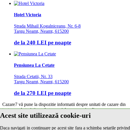
Hotel Victoria
Strada Mihail Kogalniceanu, Nr. 6-8
Targu Neamt, Neamt, 615200
de la
240 LEI
pe noapte
Pensiunea La Cetate
Strada Cetatii, Nr. 33
Targu Neamt, Neamt, 615200
de la
270 LEI
pe noapte
Cazare7 vă pune la dispozitie informatii despre unitati de cazare din
toate zonele turistice, oferte speciale, rezervari online.
Acest site utilizează cookie-uri
Utilizand acest serviciu inseamna ca sunteti de acord cu
Termenii și
condițiile
de utilizare.
Daca navigati in continuare pe acest site fara a schimba setarile privind