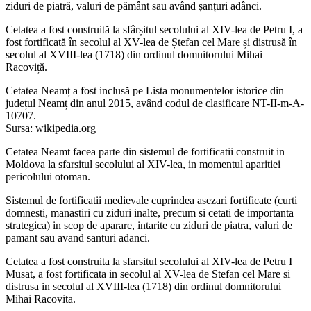
ziduri de piatră, valuri de pământ sau având șanțuri adânci.
Cetatea a fost construită la sfârșitul secolului al XIV-lea de Petru I, a
fost fortificată în secolul al XV-lea de Ștefan cel Mare și distrusă în
secolul al XVIII-lea (1718) din ordinul domnitorului Mihai
Racoviță.
Cetatea Neamț a fost inclusă pe Lista monumentelor istorice din
județul Neamț din anul 2015, având codul de clasificare NT-II-m-A-
10707.
Sursa: wikipedia.org
Cetatea Neamt facea parte din sistemul de fortificatii construit in
Moldova la sfarsitul secolului al XIV-lea, in momentul aparitiei
pericolului otoman.
Sistemul de fortificatii medievale cuprindea asezari fortificate (curti
domnesti, manastiri cu ziduri inalte, precum si cetati de importanta
strategica) in scop de aparare, intarite cu ziduri de piatra, valuri de
pamant sau avand santuri adanci.
Cetatea a fost construita la sfarsitul secolului al XIV-lea de Petru I
Musat, a fost fortificata in secolul al XV-lea de Stefan cel Mare si
distrusa in secolul al XVIII-lea (1718) din ordinul domnitorului
Mihai Racovita.