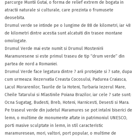
parcurge Muntii Gutai, o forma de relief extrem de bogata in
atractii naturale si culturale, care prezinta o frumusete
deosebita.
Drumul verde se intinde pe o lungime de 88 de kilometri, iar 48
de kilometri dintre acestia sunt alcatuiti din trasee montane
omologate.
Drumul Verde mai este numit si Drumul Mostenirii
Maramuresene si este primul traseu de tip “drum verde” din
partea de nord a Romaniei.
Drumul Verde face legatura dintre 7 arii protejate si 7 sate, dupa
cum urmeaza: Rezervatia Creasta Cocosului, Padurea Craiasca,
Lacul Morarenilor, Taurile de la Hoteni, Turbaria Iezerul Mare,
Cheile Tatarului si Mlastinile Poiana Brazilor, iar cele 7 sate sunt:
Ocna Sugatag, Budesti, Breb, Hoteni, Harnicesti, Desesti si Mara.
Pe traseul verde din judetul Maramures se pot intalni biserici de
lemn, o multime de monumente aflate in patrimoniul UNESCO,
porti masive sculptate in lemn, in stil caracteristic
maramuresean, mori, valtori, port popular, o multime de