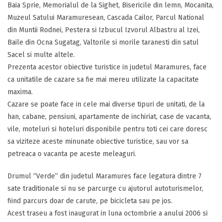
Baia Sprie, Memorialul de la Sighet, Bisericile din lemn, Mocanita,
Muzeul Satului Maramuresean, Cascada Cailor, Parcul National
din Muntii Rodnei, Pestera si Izbucul Izvorul Albastru al Izei,
Baile din Ocna Sugatag, Valtorile si morile taranesti din satul
Sacel si multe altele.
Prezenta acestor obiective turistice in judetul Maramures, face
ca unitatile de cazare sa fie mai mereu utilizate la capacitate
maxima.
Cazare se poate face in cele mai diverse tipuri de unitati, de la
han, cabane, pensiuni, apartamente de inchiriat, case de vacanta,
vile, moteluri si hoteluri disponibile pentru toti cei care doresc
sa viziteze aceste minunate obiective turistice, sau vor sa
petreaca o vacanta pe aceste meleaguri.
Drumul “Verde” din judetul Maramures face legatura dintre 7
sate traditionale si nu se parcurge cu ajutorul autoturismelor,
fiind parcurs doar de carute, pe bicicleta sau pe jos.
Acest traseu a fost inaugurat in luna octombrie a anului 2006 si