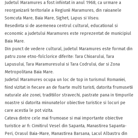
Judetul Maramures a fost infiintat in anul 1968, ca urmare a
reorganizarii teritoriale a Regiunii Maramures, din raioanele
Somcuta Mare, Baia Mare, Sighet, Lapus si Viseu.
Resedinta si de asemenea centrul cultural, educational si
economic a judetului Maramures este reprezentat de municipiul
Baia Mare.
Din punct de vedere cultural, judetul Maramures este format din
patru zone etno-folclorice diferite: Tara Chioarului, Tara
Lapusului, Tara Maramuresului si Tara Codrului, dar si Zona
Metropolitana Baia Mare.
Judetul Maramures ocupa un loc de top in turismul Romaniei,
fiind vizitat in fiecare an de foarte multi turisti, datorita frumusetii
naturale ale zonei, traditiilor stravechi, pastrate pana in timpurile
noastre si datorita minunatelor obiective turistice si locuri pe
care acestia le pot vizita.
Cateva dintre cele mai frumoase si mai importante obiective
turistice ar fi: Cimitirul Vesel din Sapanta, Manastirea Sapanta-
Peri, Orasul Baia-Mare, Manastirea Barsana, Lacul Albastru din