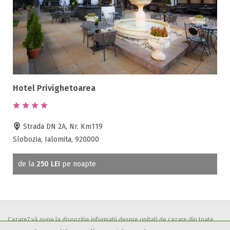
Hotel Privighetoarea
Strada DN 2A, Nr. Km119
Slobozia, Ialomita, 920000
de la
250 LEI
pe noapte
Cazare7 vă pune la dispozitie informatii despre unitati de cazare din toate