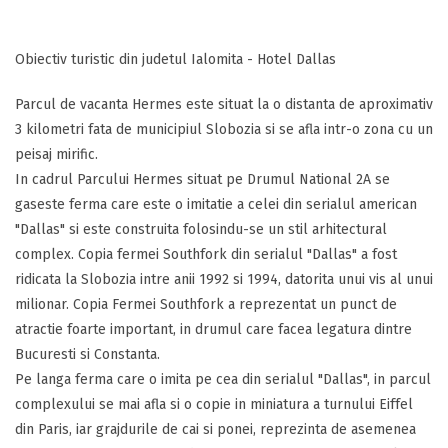
Obiectiv turistic din judetul Ialomita - Hotel Dallas
Parcul de vacanta Hermes este situat la o distanta de aproximativ
3 kilometri fata de municipiul Slobozia si se afla intr-o zona cu un
peisaj mirific.
In cadrul Parcului Hermes situat pe Drumul National 2A se
gaseste ferma care este o imitatie a celei din serialul american
"Dallas" si este construita folosindu-se un stil arhitectural
complex. Copia fermei Southfork din serialul "Dallas" a fost
ridicata la Slobozia intre anii 1992 si 1994, datorita unui vis al unui
milionar. Copia Fermei Southfork a reprezentat un punct de
atractie foarte important, in drumul care facea legatura dintre
Bucuresti si Constanta.
Pe langa ferma care o imita pe cea din serialul "Dallas", in parcul
complexului se mai afla si o copie in miniatura a turnului Eiffel
din Paris, iar grajdurile de cai si ponei, reprezinta de asemenea