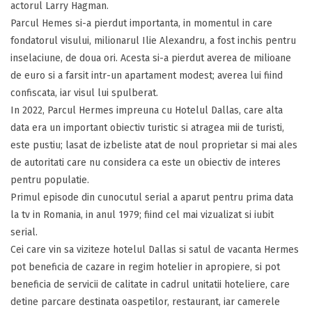
actorul Larry Hagman.
Parcul Hemes si-a pierdut importanta, in momentul in care
fondatorul visului, milionarul Ilie Alexandru, a fost inchis pentru
inselaciune, de doua ori. Acesta si-a pierdut averea de milioane
de euro si a farsit intr-un apartament modest; averea lui fiind
confiscata, iar visul lui spulberat.
In 2022, Parcul Hermes impreuna cu Hotelul Dallas, care alta
data era un important obiectiv turistic si atragea mii de turisti,
este pustiu; lasat de izbeliste atat de noul proprietar si mai ales
de autoritati care nu considera ca este un obiectiv de interes
pentru populatie.
Primul episode din cunocutul serial a aparut pentru prima data
la tv in Romania, in anul 1979; fiind cel mai vizualizat si iubit
serial.
Cei care vin sa viziteze hotelul Dallas si satul de vacanta Hermes
pot beneficia de cazare in regim hotelier in apropiere, si pot
beneficia de servicii de calitate in cadrul unitatii hoteliere, care
detine parcare destinata oaspetilor, restaurant, iar camerele