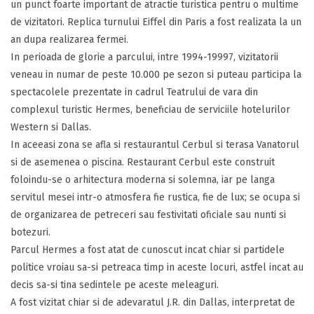
un punct foarte important de atractie turistica pentru o multime
de vizitatori. Replica turnului Eiffel din Paris a fost realizata la un
an dupa realizarea fermei.
In perioada de glorie a parcului, intre 1994-19997, vizitatorii
veneau in numar de peste 10.000 pe sezon si puteau participa la
spectacolele prezentate in cadrul Teatrului de vara din
complexul turistic Hermes, beneficiau de serviciile hotelurilor
Western si Dallas.
In aceeasi zona se afla si restaurantul Cerbul si terasa Vanatorul
si de asemenea o piscina. Restaurant Cerbul este construit
foloindu-se o arhitectura moderna si solemna, iar pe langa
servitul mesei intr-o atmosfera fie rustica, fie de lux; se ocupa si
de organizarea de petreceri sau festivitati oficiale sau nunti si
botezuri.
Parcul Hermes a fost atat de cunoscut incat chiar si partidele
politice vroiau sa-si petreaca timp in aceste locuri, astfel incat au
decis sa-si tina sedintele pe aceste meleaguri.
A fost vizitat chiar si de adevaratul J.R. din Dallas, interpretat de