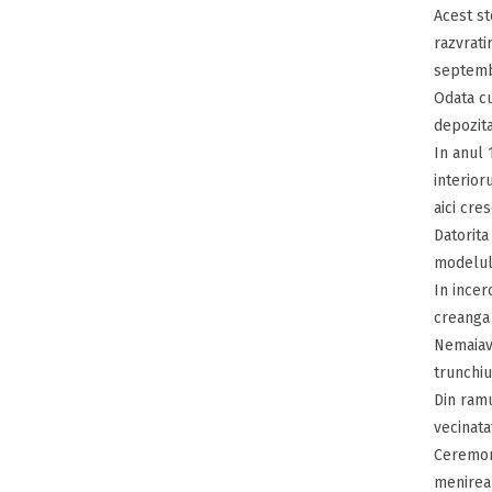
Acest st
razvrati
septemb
Odata cu
depozita
In anul 
interior
aici cre
Datorita
modelul 
In incer
creanga 
Nemaiava
trunchiu
Din ramu
vecinata
Ceremoni
menirea 