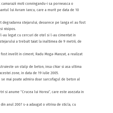
t camarazii moti convingandu-i sa porneasca o
antul lui Avram Iancu, care a murit pe data de 10
put degradarea stejarului, deoarece pe langa el au fost
i nisipos.
 l-au legat cu cercuri de otel si l-au cimentat in
ejarului a trebuit taiat la inaltimea de 9 metrii, de
 fost invelit in ciment, Radu Moga-Manzat, a realizat
struieste un stalp de beton, insa chiar si asa ultima
cestei zone, in data de 19 iulie 2005.
zi se mai poate admira doar sarcofagul de beton al
tri si anume “Crucea lui Horea”, care este asezata in
din anul 2007 s-a adaugat o vitrina de sticla, cu