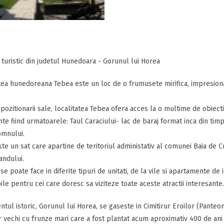
 turistic din judetul Hunedoara - Gorunul lui Horea
tea hunedoreana Tebea este un loc de o frumusete mirifica, impresionant
 pozitionarii sale, localitatea Tebea ofera acces la o multime de obiecti
te fiind urmatoarele: Taul Caraciului- lac de baraj format inca din tim
omnului.
te un sat care apartine de teritoriul administativ al comunei Baia de Cr
andului.
se poate face in diferite tipuri de unitati, de la vile si apartamente de i
ile pentru cei care doresc sa viziteze toate aceste atractii interesante.
ul istoric, Gorunul lui Horea, se gaseste in Cimitirur Eroilor (Panteo
r vechi cu frunze mari care a fost plantat acum aproximativ 400 de ani 