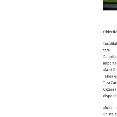
Obiectiv
Localita
tara.
Datorita
importan
Maicii D
Tebea es
Tara Zar
Cazarea 
disponib
Monument
un steja