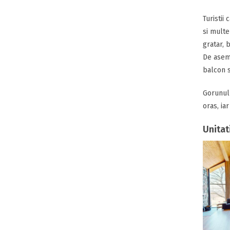
Turistii
si multe
gratar, 
De aseme
balcon s
Gorunul 
oras, iar
Unitat