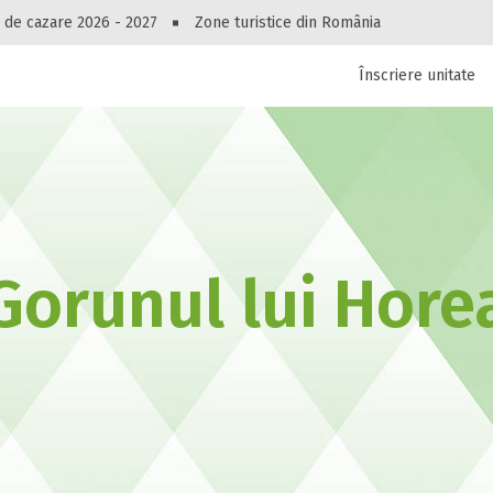
Peste 10549 oferte de cazare!
 de cazare 2026 - 2027
Zone turistice din România
Înscriere unitate
luri, pensiuni, vile, apartamente sau alte unitați
cel mai bun preț.
Ai uitat parola?
Gorunul lui Hore