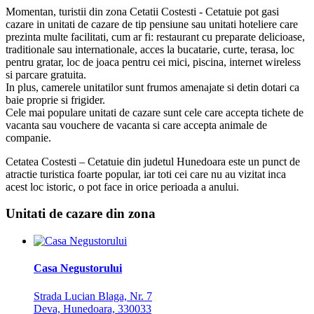
Momentan, turistii din zona Cetatii Costesti - Cetatuie pot gasi
cazare in unitati de cazare de tip pensiune sau unitati hoteliere care
prezinta multe facilitati, cum ar fi: restaurant cu preparate delicioase,
traditionale sau internationale, acces la bucatarie, curte, terasa, loc
pentru gratar, loc de joaca pentru cei mici, piscina, internet wireless
si parcare gratuita.
In plus, camerele unitatilor sunt frumos amenajate si detin dotari ca
baie proprie si frigider.
Cele mai populare unitati de cazare sunt cele care accepta tichete de
vacanta sau vouchere de vacanta si care accepta animale de
companie.
Cetatea Costesti – Cetatuie din judetul Hunedoara este un punct de
atractie turistica foarte popular, iar toti cei care nu au vizitat inca
acest loc istoric, o pot face in orice perioada a anului.
Unitati de cazare din zona
Casa Negustorului
Strada Lucian Blaga, Nr. 7
Deva, Hunedoara, 330033