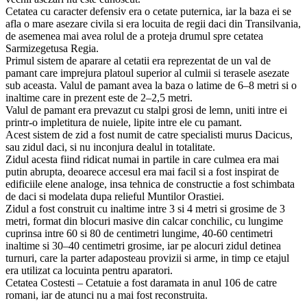
Cetatea cu caracter defensiv era o cetate puternica, iar la baza ei se
afla o mare asezare civila si era locuita de regii daci din Transilvania,
de asemenea mai avea rolul de a proteja drumul spre cetatea
Sarmizegetusa Regia.
Primul sistem de aparare al cetatii era reprezentat de un val de
pamant care imprejura platoul superior al culmii si terasele asezate
sub aceasta. Valul de pamant avea la baza o latime de 6–8 metri si o
inaltime care in prezent este de 2–2,5 metri.
Valul de pamant era prevazut cu stalpi grosi de lemn, uniti intre ei
printr-o impletitura de nuiele, lipite intre ele cu pamant.
Acest sistem de zid a fost numit de catre specialisti murus Dacicus,
sau zidul daci, si nu inconjura dealul in totalitate.
Zidul acesta fiind ridicat numai in partile in care culmea era mai
putin abrupta, deoarece accesul era mai facil si a fost inspirat de
edificiile elene analoge, insa tehnica de constructie a fost schimbata
de daci si modelata dupa relieful Muntilor Orastiei.
Zidul a fost construit cu inaltime intre 3 si 4 metri si grosime de 3
metri, format din blocuri masive din calcar conchilic, cu lungime
cuprinsa intre 60 si 80 de centimetri lungime, 40-60 centimetri
inaltime si 30–40 centimetri grosime, iar pe alocuri zidul detinea
turnuri, care la parter adaposteau provizii si arme, in timp ce etajul
era utilizat ca locuinta pentru aparatori.
Cetatea Costesti – Cetatuie a fost daramata in anul 106 de catre
romani, iar de atunci nu a mai fost reconstruita.