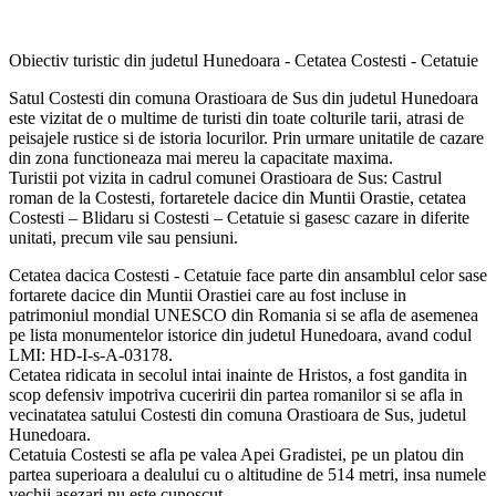
Obiectiv turistic din judetul Hunedoara - Cetatea Costesti - Cetatuie
Satul Costesti din comuna Orastioara de Sus din judetul Hunedoara
este vizitat de o multime de turisti din toate colturile tarii, atrasi de
peisajele rustice si de istoria locurilor. Prin urmare unitatile de cazare
din zona functioneaza mai mereu la capacitate maxima.
Turistii pot vizita in cadrul comunei Orastioara de Sus: Castrul
roman de la Costesti, fortaretele dacice din Muntii Orastie, cetatea
Costesti – Blidaru si Costesti – Cetatuie si gasesc cazare in diferite
unitati, precum vile sau pensiuni.
Cetatea dacica Costesti - Cetatuie face parte din ansamblul celor sase
fortarete dacice din Muntii Orastiei care au fost incluse in
patrimoniul mondial UNESCO din Romania si se afla de asemenea
pe lista monumentelor istorice din judetul Hunedoara, avand codul
LMI: HD-I-s-A-03178.
Cetatea ridicata in secolul intai inainte de Hristos, a fost gandita in
scop defensiv impotriva cuceririi din partea romanilor si se afla in
vecinatatea satului Costesti din comuna Orastioara de Sus, judetul
Hunedoara.
Cetatuia Costesti se afla pe valea Apei Gradistei, pe un platou din
partea superioara a dealului cu o altitudine de 514 metri, insa numele
vechii asezari nu este cunoscut.