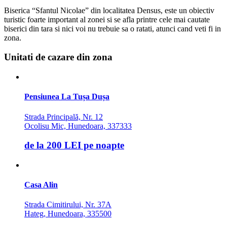
Biserica “Sfantul Nicolae” din localitatea Densus, este un obiectiv
turistic foarte important al zonei si se afla printre cele mai cautate
biserici din tara si nici voi nu trebuie sa o ratati, atunci cand veti fi in
zona.
Unitati de cazare din zona
Pensiunea La Tușa Dușa
Strada Principală, Nr. 12
Ocolisu Mic, Hunedoara, 337333
de la
200 LEI
pe noapte
Casa Alin
Strada Cimitirului, Nr. 37A
Hateg, Hunedoara, 335500