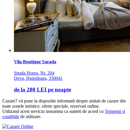
Vila Boutique Sarada
Strada Horea, Nr. 204
Deva, Hunedoara, 330041
de la
280 LEI
pe noapte
Cazare7 vă pune la dispozitie informatii despre unitati de cazare din
toate zonele turistice, oferte speciale, rezervari online.
Utilizand acest serviciu inseamna ca sunteti de acord cu
Termenii și
condițiile
de utilizare.