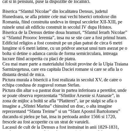
cat si in pensiuni, puse la dispozitie de localnici.
Biserica “Sfantul Nicolae” din localitatea Densus, judetul
Hunedoara, se afla printre cele mai vechi biserici ortodoxe din
Romania, fiind construita undeva in timpul secolelor XII-XIII, pe
ruinele unui alt edificiu construit in secolul IV dupa Hristos.
Biserica de la Densus detine doua hramuri, “Sfantul Ierarh Nicolae”
si “Sfantul Prooroc Ieremia”, insa nu se stie care a fost primul hram.
Edificiul religios a fost construit pe un plan patrat de circa 6 metri
lungime si 6 metri latime, cu un pridvor anexat unui turn asezat pe o
bolta si detine o adanca carola de forma semicirculara, intreaga
lucrare fiind acoperita cu placi de piatra.
Cea mai mare parte a materialului folosit provine de la Ulpia Traiana
Sarmizegetusa, care era capitala Daciei romane si care se afla la o
distanta destul de mica.
Pictura murala a bisericii a fost realizata in secolul XV, de catre o
echipa condusa de zugravul roman Stefan.
Pictura din altar s-a pastrat doar in partea inferioara a peretilor, unde
se poate observa reprezentatia “Sfintilor Arsenie si Atanasie”, in
zona de mijloc a boltii se afla “Platiterei”, iar pe stalpi se afla o
imagine a „Sfintei Marina” chinuind un drac, o alta imagine
reprezentand “Sfanta Treime” si un “Sfant Apostol Bartolomeu”
ducandu-si pielea pe bat, insa in perioada anilor 1566 si 1720,
frescele au fost acoperite cu un strat de varuieli.
Lacasul de cult de la Densus a fost instrainat in anii 1829-1831,