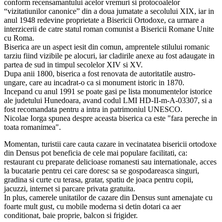
conform recensamantului acelor vremuri si protocoalelor
“vizitatiunilor canonice” din a doua jumatate a secolului XIX, iar in
anul 1948 redevine proprietate a Bisericii Ortodoxe, ca urmare a
interzicerii de catre statul roman comunist a Bisericii Romane Unite
cu Roma.
Biserica are un aspect iesit din comun, amprentele stilului romanic
tarziu fiind vizibile pe alocuri, iar cladirile anexe au fost adaugate in
partea de sud in timpul secolelor XIV si XV.
Dupa anii 1800, biserica a fost renovata de autoritatile austro-
ungare, care au incadrat-o ca si monument istoric in 1870.
Incepand cu anul 1991 se poate gasi pe lista monumentelor istorice
ale judetului Hunedoara, avand codul LMI HD-II-m-A-03307, si a
fost recomandata pentru a intra in patrimoniul UNESCO.
Nicolae Iorga spunea despre aceasta biserica ca este "fara pereche in
toata romanimea".
Momentan, turistii care cauta cazare in vecinatatea bisericii ortodoxe
din Densus pot beneficia de cele mai populare facilitati, ca:
restaurant cu preparate delicioase romanesti sau internationale, acces
la bucatarie pentru cei care doresc sa se gospodareasca singuri,
gradina si curte cu terasa, gratar, spatiu de joaca pentru copii,
jacuzzi, internet si parcare privata gratuita.
In plus, camerele unitatilor de cazare din Densus sunt amenajate cu
foarte mult gust, cu mobile moderna si detin dotari ca aer
conditionat, baie proprie, balcon si frigider.