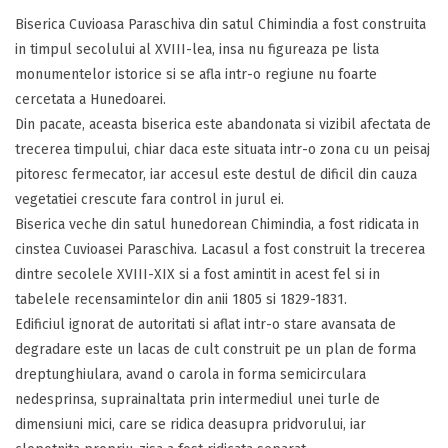
Biserica Cuvioasa Paraschiva din satul Chimindia a fost construita
in timpul secolului al XVIII-lea, insa nu figureaza pe lista
monumentelor istorice si se afla intr-o regiune nu foarte
cercetata a Hunedoarei.
Din pacate, aceasta biserica este abandonata si vizibil afectata de
trecerea timpului, chiar daca este situata intr-o zona cu un peisaj
pitoresc fermecator, iar accesul este destul de dificil din cauza
vegetatiei crescute fara control in jurul ei.
Biserica veche din satul hunedorean Chimindia, a fost ridicata in
cinstea Cuvioasei Paraschiva. Lacasul a fost construit la trecerea
dintre secolele XVIII-XIX si a fost amintit in acest fel si in
tabelele recensamintelor din anii 1805 si 1829-1831.
Edificiul ignorat de autoritati si aflat intr-o stare avansata de
degradare este un lacas de cult construit pe un plan de forma
dreptunghiulara, avand o carola in forma semicirculara
nedesprinsa, suprainaltata prin intermediul unei turle de
dimensiuni mici, care se ridica deasupra pridvorului, iar