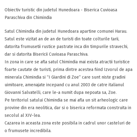
Obiectiv turistic din judetul Hunedoara - Biserica Cuvioasa
Paraschiva din Chimindia
Satul Chimindia din judetul Hunedoara apartine comunei Harau.
Satul este vizitat an de an de turisti din toate colturile tarii,
datorita frumusetii rustice pastrate inca din timpurile stravechi,
dar si datorita Bisericii Cuvioasa Paraschiva.
In zona in care se afla satul Chimindia mai exista atractii turistice
foarte cautate de turisti, prima dintre acestea fiind Izvorul de apa
minerala Chimindia si “I Giardini di Zoe” care sunt niste gradini
uimitoare, amenajate incepand cu anul 2003 de catre italianul
Giovanni Salvatelli, care le-a numit dupa nepoata sa, Zoe.
Pe teritoriul satului Chimindia se mai afla un sit arheologic care
provine din era neolitica, dar si o biserica reformata construita in
secolul al XIV-lea.
Cazarea in aceasta zona este posibila in cadrul unor casteluri de
o frumusete incredibila.