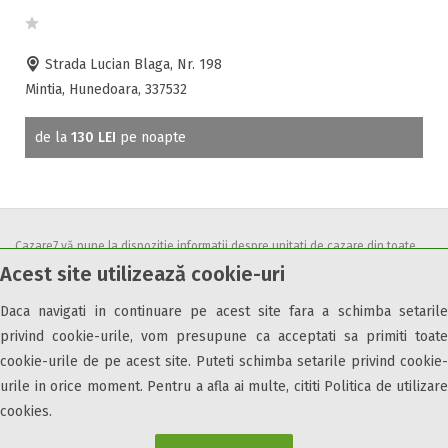
Strada Lucian Blaga, Nr. 198
Mintia, Hunedoara, 337532
de la
130 LEI
pe noapte
Cazare7 vă pune la dispozitie informatii despre unitati de cazare din toate
Acest site utilizează cookie-uri
zonele turistice, oferte speciale, rezervari online.
Utilizand acest serviciu inseamna ca sunteti de acord cu
Termenii și
Daca navigati in continuare pe acest site fara a schimba setarile
condițiile
de utilizare.
privind cookie-urile, vom presupune ca acceptati sa primiti toate
cookie-urile de pe acest site. Puteti schimba setarile privind cookie-
urile in orice moment. Pentru a afla ai multe, cititi Politica de utilizare
cookies.
© 2026 Cazare7. Toate drepturile rezervate.