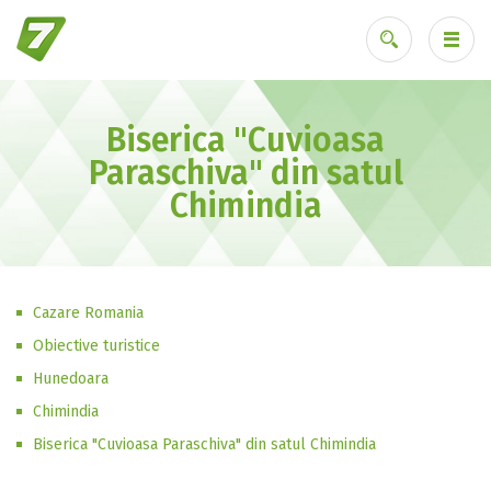
Biserica "Cuvioasa
Ai uitat parola?
Paraschiva" din satul
Chimindia
Cazare Romania
Obiective turistice
Hunedoara
Chimindia
Biserica "Cuvioasa Paraschiva" din satul Chimindia