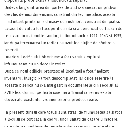
clopotnita propriu-zisa a fost ridicata separat.
Undeva langa intrarea din partea de sud s-a anexat un pridvor
deschis de mici dimensiuni, construit din tevi metalice, acesta
fiind intarit printr-un zid masiv de sustinere, construit din piatra.
Lacasul de cult a fost acoperit cu sita si a beneficiat de lucrari de
renovare in mai multe randuri, in timpul anilor 1917, 1943 si 1955,
iar dupa terminarea lucrarilor au avut loc slujbe de sfintire a
bisericii.
Interiorul edificiului bisericesc a fost varuit simplu si
infrumusetat cu un decor instelat.
Dupa ce noul edificiu preotesc al localitatii a fost finalizat,
inventarul liturgic i-a fost descompletat, iar orice referire la
aceasta biserica nu s-a mai gasit in documentele din secolul al
XVIII-lea, dar nici pe harta iosefina a Transilvaniei nu exista
dovezi ale existentei vreunei biserici predecesoare.
In prezent, turistii care totusi sunt atrasi de frumusetea salbatica
a locului se pot caza in cadrul unor unitati de cazare uimitoare,
care ofera o multime de beneficia dar si servicii ireprosabile.