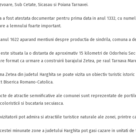
zvoare, Sub Cetate, Sicasau si Poiana Tarnavei.
 a fost atestata documentar pentru prima data in anul 1332, cu numele
re a lemnului foarte important.
 anul 1622 aparand mentiuni despre productia de sindrila, comuna a d
ste situata la o distanta de aproximativ 15 kilometri de Odorheiu Secui
e format ca urmare a construirii barajului Zetea, pe raul Tarnava Mar
a Zetea din judetul Harghita se poate vizita un obiectiv turistic istori
t Biserica Romano-Catolica.
cte de atractie semnificative ale comunei sunt reprezentate de portil
coloristicii si bucataria secuiasca.
vizitatorii pot admira si atractiile turistice naturale ale zonei, printre 
 acestei minunate zone a judetului Harghita pot gasi cazare in unitati de