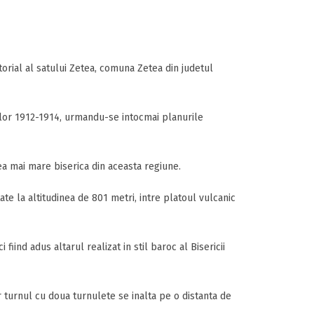
itorial al satului Zetea, comuna Zetea din judetul
anilor 1912-1914, urmandu-se intocmai planurile
ea mai mare biserica din aceasta regiune.
ate la altitudinea de 801 metri, intre platoul vulcanic
 fiind adus altarul realizat in stil baroc al Bisericii
 turnul cu doua turnulete se inalta pe o distanta de