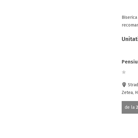
Biserica
recomand
Unitat
Pensiu
Strad
Zetea, H
de la
2