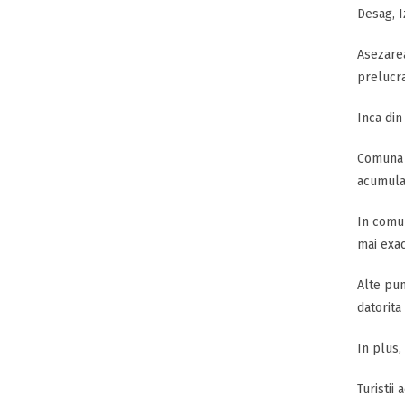
Desag, I
Asezarea
prelucra
Inca din
Comuna e
acumular
In comun
mai exac
Alte pun
datorita 
In plus, 
Turistii