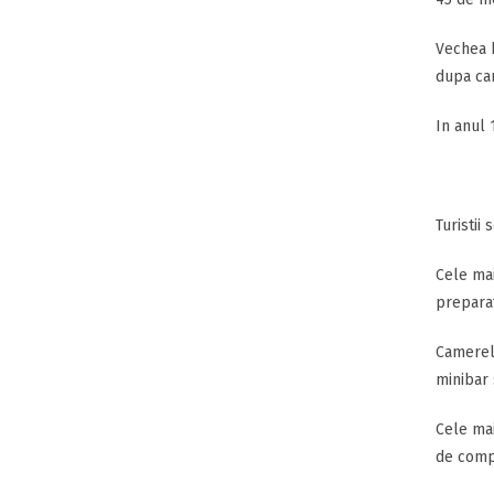
Vechea b
dupa car
In anul 
Turistii
Cele mai
preparat
Camerele
minibar 
Cele mai
de comp