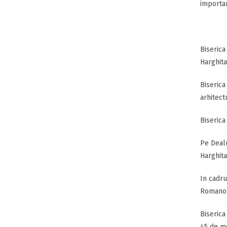
important
Biserica
Harghita
Biserica
arhitect
Biserica
Pe Dealu
Harghita
In cadrul
Romano-C
Biserica
45 de me