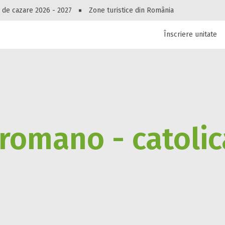
Peste 10545 oferte de cazare!
 de cazare 2026 - 2027
Zone turistice din România
Înscriere unitate
luri, pensiuni, vile, apartamente sau alte unitați
cel mai bun preț.
Ai uitat parola?
 romano - catolic