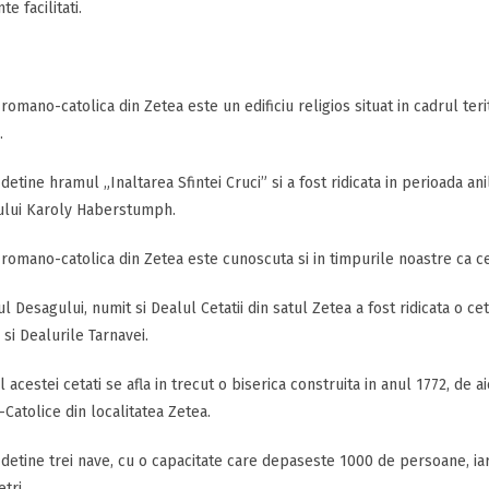
e facilitati.
 romano-catolica din Zetea este un edificiu religios situat in cadrul ter
.
 detine hramul „Inaltarea Sfintei Cruci” si a fost ridicata in perioada 
ului Karoly Haberstumph.
 romano-catolica din Zetea este cunoscuta si in timpurile noastre ca c
l Desagului, numit si Dealul Cetatii din satul Zetea a fost ridicata o cet
 si Dealurile Tarnavei.
 acestei cetati se afla in trecut o biserica construita in anul 1772, de aici
atolice din localitatea Zetea.
 detine trei nave, cu o capacitate care depaseste 1000 de persoane, iar
tri.