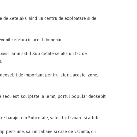
 de Zetelaka, fiind un centru de exploatare si de
evenit celebra in acest domeniu.
esc iar in satul Sub Cetate se afla un lac de
e.
c deosebit de important pentru istoria acestei zone,
e secuiesti sculptate in lemn, portul popular deosebit
care barajul din Subcetate, valea lui Izvoare si altele.
 tip pensiune, sau in cabane si case de vacanta, cu