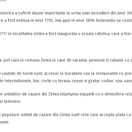
iserica a suferit daune importante in urma unei incendieri din anul 1661
e a fost extinsa in anul 1755, mai apoi in anul 1896 hotarandu-se const
1717 in localitatea Zetea a fost inaugurata o scoala catolica, care a trec
 se pot caza in comuna Zetea in case de vacanta, pensiuni si cabane cu ce
 cautate de tursti sunt: accesul la bucatarie sau la restaurante cu pre
e internationale, bar, curte cu terasa, ceaun si gratar, ciubar, spa, saun
 unitatilor de cazare din Zetea intampina oaspetii cu o atmosfera relax
si televizor.
 populare unitati de cazare din Zetea sunt cele care accepta plata cu
anie.