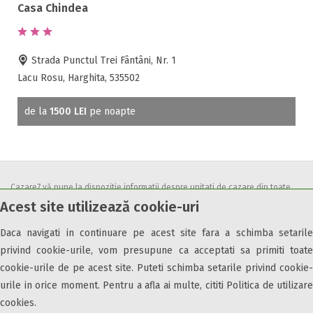
Casa Chindea
Strada Punctul Trei Fântâni, Nr. 1
Lacu Rosu, Harghita, 535502
de la
1500 LEI
pe noapte
Cazare7 vă pune la dispozitie informatii despre unitati de cazare din toate
Acest site utilizează cookie-uri
zonele turistice, oferte speciale, rezervari online.
Utilizand acest serviciu inseamna ca sunteti de acord cu
Termenii și
Daca navigati in continuare pe acest site fara a schimba setarile
condițiile
de utilizare.
privind cookie-urile, vom presupune ca acceptati sa primiti toate
cookie-urile de pe acest site. Puteti schimba setarile privind cookie-
urile in orice moment. Pentru a afla ai multe, cititi Politica de utilizare
cookies.