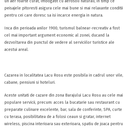
un aer foarte curat, imbogatit cu aerosoli naturali, in timp ce
peisajele pitoresti asigura cele mai bune si mai relaxante conditii
pentru cei care doresc sa isi incarce energia in natura.
Inca din perioada anilor 1900, turismul balnear-recreativ a fost
cel mai important argument economic al zonei, ducand la
dezvoltarea din punctul de vedere al serviciilor turistice ale
acestui areal.
Cazarea in localitatea Lacu Rosu este posibila in cadrul unor vile,
cabane, pensiuni si hoteluri.
Aceste unitati de cazare din zona Barajului Lacu Rosu au cele mai
populare servicii, precum: acces la bucatarie sau restaurant cu
preparate culinare excelente, bar, sala de conferinte, SPA, curte
cu terasa, posibilitatea de a folosi ceaun si gratar, internet
wireless, piscina interioara sau exterioara, spatiu de joaca pentru