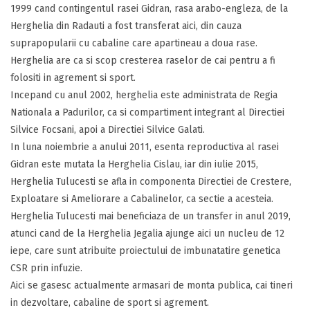
1999 cand contingentul rasei Gidran, rasa arabo-engleza, de la
Herghelia din Radauti a fost transferat aici, din cauza
suprapopularii cu cabaline care apartineau a doua rase.
Herghelia are ca si scop cresterea raselor de cai pentru a fi
folositi in agrement si sport.
Incepand cu anul 2002, herghelia este administrata de Regia
Nationala a Padurilor, ca si compartiment integrant al Directiei
Silvice Focsani, apoi a Directiei Silvice Galati.
In luna noiembrie a anului 2011, esenta reproductiva al rasei
Gidran este mutata la Herghelia Cislau, iar din iulie 2015,
Herghelia Tulucesti se afla in componenta Directiei de Crestere,
Exploatare si Ameliorare a Cabalinelor, ca sectie a acesteia.
Herghelia Tulucesti mai beneficiaza de un transfer in anul 2019,
atunci cand de la Herghelia Jegalia ajunge aici un nucleu de 12
iepe, care sunt atribuite proiectului de imbunatatire genetica
CSR prin infuzie.
Aici se gasesc actualmente armasari de monta publica, cai tineri
in dezvoltare, cabaline de sport si agrement.