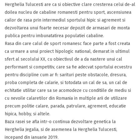
Herghelia Tulucesti are ca si obiective clare cresterea celui de-al
doilea nucleu de cabaline romanesti pentru sport, ascensiunea
cailor de rasa prin intermediul sportului hipic si agrement si
dezvoltarea unui foarte necesar depozit de armasari de monta
publica pentru imbunatatirea populatiei cabaline.
Rasa din care calul de sport romanesc face parte a fost creata
ca urmare a unui proiect hipologic national, demarat in ultimul
sfert al secolului XX, cu obiectivul de a da nastere unui cal
performant si competitiv, care sa fie adecvat sportului ecvestru
pentru discipline cum ar fi: sarituri peste obstacole, dresura,
proba completa de calarie, si totodata un cal de sa, un cal de
echitatie utilitar care sa se acomodeze cu conditiile de mediu si
cu nevoile calaretilor din Romania in multiple arii de utilizare
precum politie calare, parada, patrulare, agrement, educatie
hipica, hobby, si altele.
Baza rasei se afla intr-o continua dezvoltare genetica la
Herghelia Jegalia, si de asemenea la Herghelia Tulucesti,
incepand din ianuarie 2019.