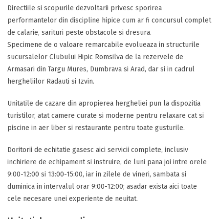
Directiile si scopurile dezvoltarii privesc sporirea
performantelor din discipline hipice cum ar fi concursul complet
de calarie, sarituri peste obstacole si dresura.
Specimene de o valoare remarcabile evolueaza in structurile
sucursalelor Clubului Hipic Romsilva de la rezervele de
Armasari din Targu Mures, Dumbrava si Arad, dar si in cadrul
hergheliilor Radauti si Izvin.
Unitatile de cazare din apropierea hergheliei pun la dispozitia
turistilor, atat camere curate si moderne pentru relaxare cat si
piscine in aer liber si restaurante pentru toate gusturile.
Doritorii de echitatie gasesc aici servicii complete, inclusiv
inchiriere de echipament si instruire, de luni pana joi intre orele
9:00-12:00 si 13:00-15:00, iar in zilele de vineri, sambata si
duminica in intervalul orar 9:00-12:00; asadar exista aici toate
cele necesare unei experiente de neuitat.