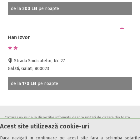
de la
200 LEI
pe noapte
Han Izvor
Strada Sindicatelor, Nr. 27
Galati, Galati, 800023
de la
170 LEI
pe noapte
Cazare7 vă pune la dispozitie informatii despre unitati de cazare din toate
Acest site utilizează cookie-uri
zonele turistice, oferte speciale, rezervari online.
Utilizand acest serviciu inseamna ca sunteti de acord cu
Termenii și
Daca navigati in continuare pe acest site fara a schimba setarile