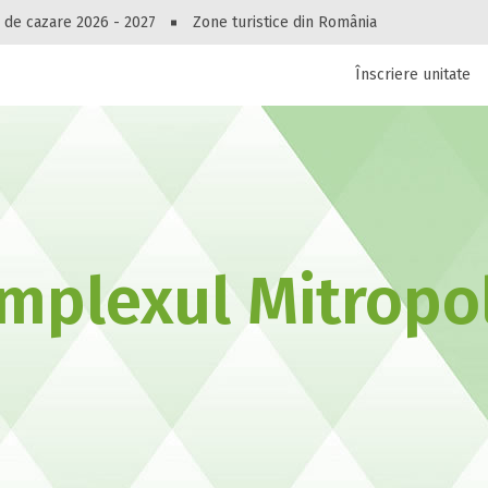
Peste 10545 oferte de cazare!
 de cazare 2026 - 2027
Zone turistice din România
Înscriere unitate
luri, pensiuni, vile, apartamente sau alte unitați
cel mai bun preț.
Ai uitat parola?
mplexul Mitropol