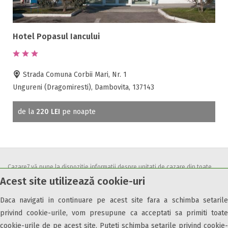
Hotel Popasul Iancului
Strada Comuna Corbii Mari, Nr. 1
Ungureni (Dragomiresti), Dambovita, 137143
de la
220 LEI
pe noapte
Cazare7 vă pune la dispozitie informatii despre unitati de cazare din toate
Acest site utilizează cookie-uri
zonele turistice, oferte speciale, rezervari online.
Utilizand acest serviciu inseamna ca sunteti de acord cu
Termenii și
Daca navigati in continuare pe acest site fara a schimba setarile
condițiile
de utilizare.
privind cookie-urile, vom presupune ca acceptati sa primiti toate
cookie-urile de pe acest site. Puteti schimba setarile privind cookie-