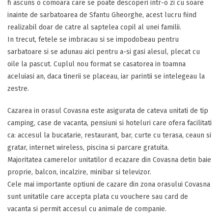
fi ascuns o comoara care se poate descoperi intr-o zi cu soare
inainte de sarbatoarea de Sfantu Gheorghe, acest lucru fiind
realizabil doar de catre al saptelea copil al unei familii.
In trecut, fetele se imbracau si se impodobeau pentru
sarbatoare si se adunau aici pentru a-si gasi alesul, plecat cu
oile la pascut. Cuplul nou format se casatorea in toamna
aceluiasi an, daca tinerii se placeau, iar parintii se intelegeau la
zestre.
Cazarea in orasul Covasna este asigurata de cateva unitati de tip
camping, case de vacanta, pensiuni si hoteluri care ofera facilitati
ca: accesul la bucatarie, restaurant, bar, curte cu terasa, ceaun si
gratar, internet wireless, piscina si parcare gratuita.
Majoritatea camerelor unitatilor d ecazare din Covasna detin baie
proprie, balcon, incalzire, minibar si televizor.
Cele mai importante optiuni de cazare din zona orasului Covasna
sunt unitatile care accepta plata cu vouchere sau card de
vacanta si permit accesul cu animale de companie.