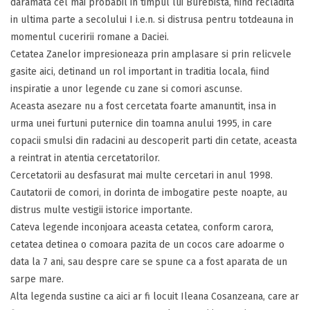
daramata cel mai probabil in timpul lui Burebista, fiind recladita
in ultima parte a secolului I i.e.n. si distrusa pentru totdeauna in
momentul cuceririi romane a Daciei.
Cetatea Zanelor impresioneaza prin amplasare si prin relicvele
gasite aici, detinand un rol important in traditia locala, fiind
inspiratie a unor legende cu zane si comori ascunse.
Aceasta asezare nu a fost cercetata foarte amanuntit, insa in
urma unei furtuni puternice din toamna anului 1995, in care
copacii smulsi din radacini au descoperit parti din cetate, aceasta
a reintrat in atentia cercetatorilor.
Cercetatorii au desfasurat mai multe cercetari in anul 1998.
Cautatorii de comori, in dorinta de imbogatire peste noapte, au
distrus multe vestigii istorice importante.
Cateva legende inconjoara aceasta cetatea, conform carora,
cetatea detinea o comoara pazita de un cocos care adoarme o
data la 7 ani, sau despre care se spune ca a fost aparata de un
sarpe mare.
Alta legenda sustine ca aici ar fi locuit Ileana Cosanzeana, care ar