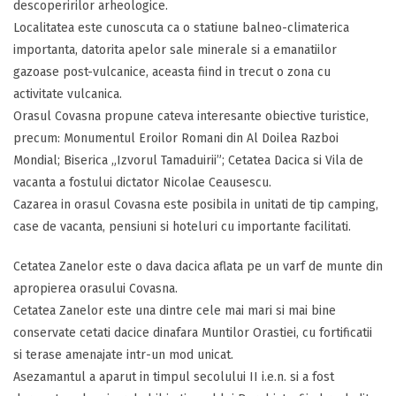
descoperirilor arheologice.
Localitatea este cunoscuta ca o statiune balneo-climaterica
importanta, datorita apelor sale minerale si a emanatiilor
gazoase post-vulcanice, aceasta fiind in trecut o zona cu
activitate vulcanica.
Orasul Covasna propune cateva interesante obiective turistice,
precum: Monumentul Eroilor Romani din Al Doilea Razboi
Mondial; Biserica „Izvorul Tamaduirii”; Cetatea Dacica si Vila de
vacanta a fostului dictator Nicolae Ceausescu.
Cazarea in orasul Covasna este posibila in unitati de tip camping,
case de vacanta, pensiuni si hoteluri cu importante facilitati.
Cetatea Zanelor este o dava dacica aflata pe un varf de munte din
apropierea orasului Covasna.
Cetatea Zanelor este una dintre cele mai mari si mai bine
conservate cetati dacice dinafara Muntilor Orastiei, cu fortificatii
si terase amenajate intr-un mod unicat.
Asezamantul a aparut in timpul secolului II i.e.n. si a fost