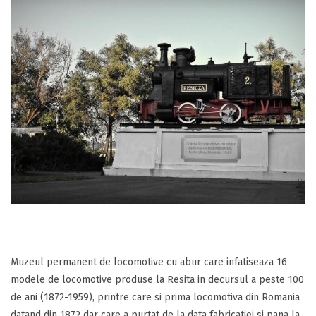
Muzeul permanent de locomotive cu abur care infatiseaza 16
modele de locomotive produse la Resita in decursul a peste 100
de ani (1872-1959), printre care si prima locomotiva din Romania
datand din 1872 dar care a purtat de la data fabricatiei si pana la