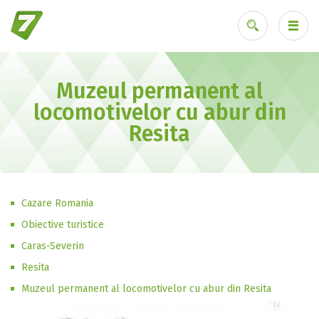
Muzeul permanent al
Ai uitat parola?
locomotivelor cu abur din
Resita
Cazare Romania
Obiective turistice
Caras-Severin
Resita
Muzeul permanent al locomotivelor cu abur din Resita