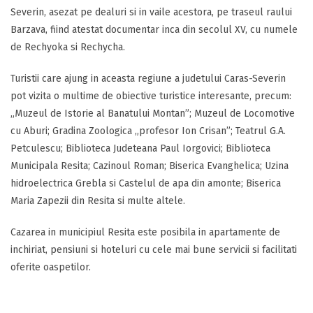
Severin, asezat pe dealuri si in vaile acestora, pe traseul raului
Barzava, fiind atestat documentar inca din secolul XV, cu numele
de Rechyoka si Rechycha.
Turistii care ajung in aceasta regiune a judetului Caras-Severin
pot vizita o multime de obiective turistice interesante, precum:
„Muzeul de Istorie al Banatului Montan”; Muzeul de Locomotive
cu Aburi; Gradina Zoologica „profesor Ion Crisan”; Teatrul G.A.
Petculescu; Biblioteca Judeteana Paul Iorgovici; Biblioteca
Municipala Resita; Cazinoul Roman; Biserica Evanghelica; Uzina
hidroelectrica Grebla si Castelul de apa din amonte; Biserica
Maria Zapezii din Resita si multe altele.
Cazarea in municipiul Resita este posibila in apartamente de
inchiriat, pensiuni si hoteluri cu cele mai bune servicii si facilitati
oferite oaspetilor.