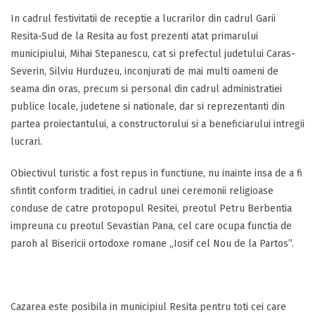
In cadrul festivitatii de receptie a lucrarilor din cadrul Garii
Resita-Sud de la Resita au fost prezenti atat primarului
municipiului, Mihai Stepanescu, cat si prefectul judetului Caras-
Severin, Silviu Hurduzeu, inconjurati de mai multi oameni de
seama din oras, precum si personal din cadrul administratiei
publice locale, judetene si nationale, dar si reprezentanti din
partea proiectantului, a constructorului si a beneficiarului intregii
lucrari.
Obiectivul turistic a fost repus in functiune, nu inainte insa de a fi
sfintit conform traditiei, in cadrul unei ceremonii religioase
conduse de catre protopopul Resitei, preotul Petru Berbentia
impreuna cu preotul Sevastian Pana, cel care ocupa functia de
paroh al Bisericii ortodoxe romane „Iosif cel Nou de la Partos”.
Cazarea este posibila in municipiul Resita pentru toti cei care