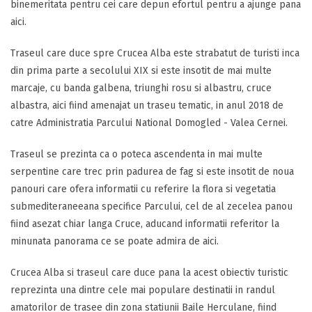
binemeritata pentru cei care depun efortul pentru a ajunge pana
aici.
Traseul care duce spre Crucea Alba este strabatut de turisti inca
din prima parte a secolului XIX si este insotit de mai multe
marcaje, cu banda galbena, triunghi rosu si albastru, cruce
albastra, aici fiind amenajat un traseu tematic, in anul 2018 de
catre Administratia Parcului National Domogled - Valea Cernei.
Traseul se prezinta ca o poteca ascendenta in mai multe
serpentine care trec prin padurea de fag si este insotit de noua
panouri care ofera informatii cu referire la flora si vegetatia
submediteraneeana specifice Parcului, cel de al zecelea panou
fiind asezat chiar langa Cruce, aducand informatii referitor la
minunata panorama ce se poate admira de aici.
Crucea Alba si traseul care duce pana la acest obiectiv turistic
reprezinta una dintre cele mai populare destinatii in randul
amatorilor de trasee din zona statiunii Baile Herculane, fiind