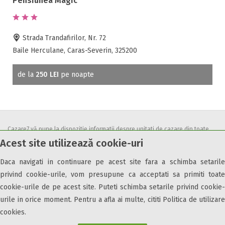
Pensiunea Magic
Strada Trandafirilor, Nr. 72
Baile Herculane, Caras-Severin, 325200
de la
250 LEI
pe noapte
Cazare7 vă pune la dispozitie informatii despre unitati de cazare din toate
Acest site utilizează cookie-uri
zonele turistice, oferte speciale, rezervari online.
Utilizand acest serviciu inseamna ca sunteti de acord cu
Termenii și
Daca navigati in continuare pe acest site fara a schimba setarile
condițiile
de utilizare.
privind cookie-urile, vom presupune ca acceptati sa primiti toate
cookie-urile de pe acest site. Puteti schimba setarile privind cookie-
urile in orice moment. Pentru a afla ai multe, cititi Politica de utilizare
cookies.