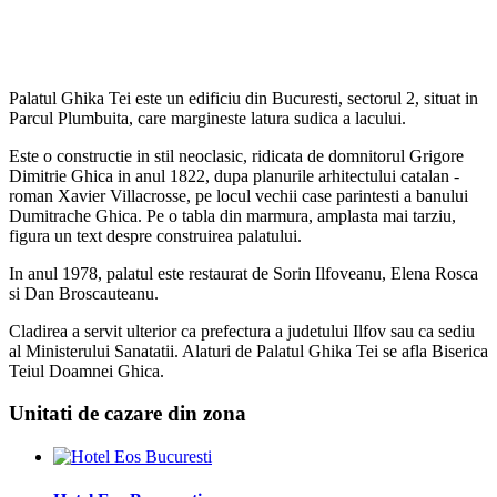
Palatul Ghika Tei este un edificiu din Bucuresti, sectorul 2, situat in
Parcul Plumbuita, care margineste latura sudica a lacului.
Este o constructie in stil neoclasic, ridicata de domnitorul Grigore
Dimitrie Ghica in anul 1822, dupa planurile arhitectului catalan -
roman Xavier Villacrosse, pe locul vechii case parintesti a banului
Dumitrache Ghica. Pe o tabla din marmura, amplasta mai tarziu,
figura un text despre construirea palatului.
In anul 1978, palatul este restaurat de Sorin Ilfoveanu, Elena Rosca
si Dan Broscauteanu.
Cladirea a servit ulterior ca prefectura a judetului Ilfov sau ca sediu
al Ministerului Sanatatii. Alaturi de Palatul Ghika Tei se afla Biserica
Teiul Doamnei Ghica.
Unitati de cazare din zona