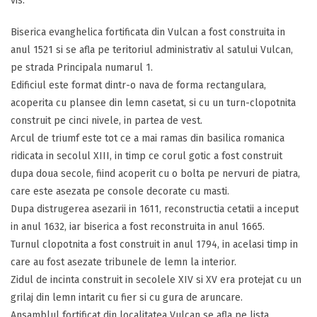
vis.
Biserica evanghelica fortificata din Vulcan a fost construita in
anul 1521 si se afla pe teritoriul administrativ al satului Vulcan,
pe strada Principala numarul 1.
Edificiul este format dintr-o nava de forma rectangulara,
acoperita cu plansee din lemn casetat, si cu un turn-clopotnita
construit pe cinci nivele, in partea de vest.
Arcul de triumf este tot ce a mai ramas din basilica romanica
ridicata in secolul XIII, in timp ce corul gotic a fost construit
dupa doua secole, fiind acoperit cu o bolta pe nervuri de piatra,
care este asezata pe console decorate cu masti.
Dupa distrugerea asezarii in 1611, reconstructia cetatii a inceput
in anul 1632, iar biserica a fost reconstruita in anul 1665.
Turnul clopotnita a fost construit in anul 1794, in acelasi timp in
care au fost asezate tribunele de lemn la interior.
Zidul de incinta construit in secolele XIV si XV era protejat cu un
grilaj din lemn intarit cu fier si cu gura de aruncare.
Ansamblul fortificat din localitatea Vulcan se afla pe lista