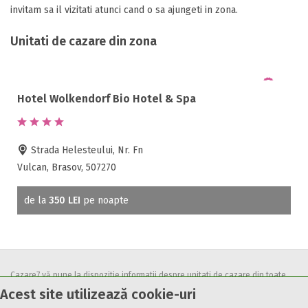
invitam sa il vizitati atunci cand o sa ajungeti in zona.
Unitati de cazare din zona
Hotel Wolkendorf Bio Hotel & Spa
Strada Helesteului, Nr. Fn
Vulcan, Brasov, 507270
de la
350 LEI
pe noapte
Cazare7 vă pune la dispozitie informatii despre unitati de cazare din toate
Acest site utilizează cookie-uri
zonele turistice, oferte speciale, rezervari online.