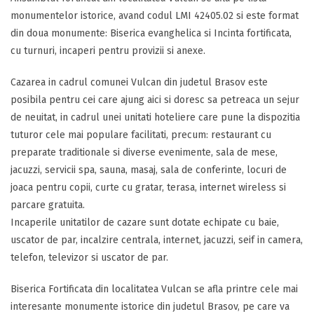
monumentelor istorice, avand codul LMI 42405.02 si este format
din doua monumente: Biserica evanghelica si Incinta fortificata,
cu turnuri, incaperi pentru provizii si anexe.
Cazarea in cadrul comunei Vulcan din judetul Brasov este
posibila pentru cei care ajung aici si doresc sa petreaca un sejur
de neuitat, in cadrul unei unitati hoteliere care pune la dispozitia
tuturor cele mai populare facilitati, precum: restaurant cu
preparate traditionale si diverse evenimente, sala de mese,
jacuzzi, servicii spa, sauna, masaj, sala de conferinte, locuri de
joaca pentru copii, curte cu gratar, terasa, internet wireless si
parcare gratuita.
Incaperile unitatilor de cazare sunt dotate echipate cu baie,
uscator de par, incalzire centrala, internet, jacuzzi, seif in camera,
telefon, televizor si uscator de par.
Biserica Fortificata din localitatea Vulcan se afla printre cele mai
interesante monumente istorice din judetul Brasov, pe care va