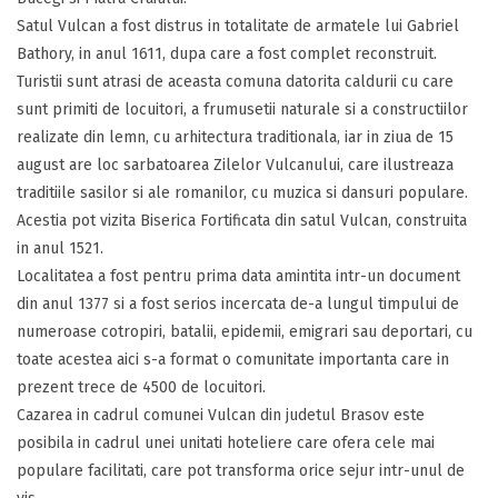
Satul Vulcan a fost distrus in totalitate de armatele lui Gabriel
Bathory, in anul 1611, dupa care a fost complet reconstruit.
Turistii sunt atrasi de aceasta comuna datorita caldurii cu care
sunt primiti de locuitori, a frumusetii naturale si a constructiilor
realizate din lemn, cu arhitectura traditionala, iar in ziua de 15
august are loc sarbatoarea Zilelor Vulcanului, care ilustreaza
traditiile sasilor si ale romanilor, cu muzica si dansuri populare.
Acestia pot vizita Biserica Fortificata din satul Vulcan, construita
in anul 1521.
Localitatea a fost pentru prima data amintita intr-un document
din anul 1377 si a fost serios incercata de-a lungul timpului de
numeroase cotropiri, batalii, epidemii, emigrari sau deportari, cu
toate acestea aici s-a format o comunitate importanta care in
prezent trece de 4500 de locuitori.
Cazarea in cadrul comunei Vulcan din judetul Brasov este
posibila in cadrul unei unitati hoteliere care ofera cele mai
populare facilitati, care pot transforma orice sejur intr-unul de