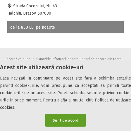
Strada Cocorului, Nr. 43
Halchiu, Brasov, 507080
de la
850 LEI
pe noapte
Cazare7 vă pune la dispozitie informatii despre unitati de cazare din toate
Acest site utilizează cookie-uri
zonele turistice, oferte speciale, rezervari online.
Utilizand acest serviciu inseamna ca sunteti de acord cu
Termenii și
Daca navigati in continuare pe acest site fara a schimba setarile
condițiile
de utilizare.
privind cookie-urile, vom presupune ca acceptati sa primiti toate
cookie-urile de pe acest site. Puteti schimba setarile privind cookie-
urile in orice moment. Pentru a afla ai multe, cititi Politica de utilizare
cookies.
© 2026 Cazare7. Toate drepturile rezervate.
Sunt de acord
Obiective turistice
Informații utile
Parteneri Cazare7
Harta Cazare7