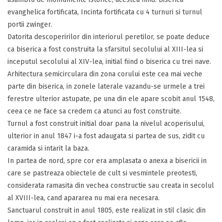
evanghelica fortificata, Incinta fortificata cu 4 turnuri si turnul
portii zwinger.
Datorita descoperirilor din interiorul peretilor, se poate deduce
ca biserica a fost construita la sfarsitul secolului al XIII-lea si
inceputul secolului al XIV-lea, initial fiind o biserica cu trei nave.
Arhitectura semicirculara din zona corului este cea mai veche
parte din biserica, in zonele laterale vazandu-se urmele a trei
ferestre ulterior astupate, pe una din ele apare scobit anul 1548,
ceea ce ne face sa credem ca atunci au fost construite.
Turnul a fost construit initial doar pana la nivelul acoperisului,
ulterior in anul 1847 i-a fost adaugata si partea de sus, zidit cu
caramida si intarit la baza.
In partea de nord, spre cor era amplasata o anexa a bisericii in
care se pastreaza obiectele de cult si vesmintele preotesti,
considerata ramasita din vechea constructie sau creata in secolul
al XVIII-lea, cand apararea nu mai era necesara.
Sanctuarul construit in anul 1805, este realizat in stil clasic din