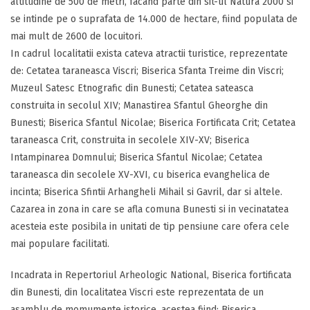
altitudine de 500 de metri, facand parte din sit-ul Natura 2000 si
se intinde pe o suprafata de 14.000 de hectare, fiind populata de
mai mult de 2600 de locuitori.
In cadrul localitatii exista cateva atractii turistice, reprezentate
de: Cetatea taraneasca Viscri; Biserica Sfanta Treime din Viscri;
Muzeul Satesc Etnografic din Bunesti; Cetatea sateasca
construita in secolul XIV; Manastirea Sfantul Gheorghe din
Bunesti; Biserica Sfantul Nicolae; Biserica Fortificata Crit; Cetatea
taraneasca Crit, construita in secolele XIV-XV; Biserica
Intampinarea Domnului; Biserica Sfantul Nicolae; Cetatea
taraneasca din secolele XV-XVI, cu biserica evanghelica de
incinta; Biserica Sfintii Arhangheli Mihail si Gavril, dar si altele.
Cazarea in zona in care se afla comuna Bunesti si in vecinatatea
acesteia este posibila in unitati de tip pensiune care ofera cele
mai populare facilitati.
Incadrata in Repertoriul Arheologic National, Biserica fortificata
din Bunesti, din localitatea Viscri este reprezentata de un
asamblu de momumente istorice, acestea fiind: Biserica