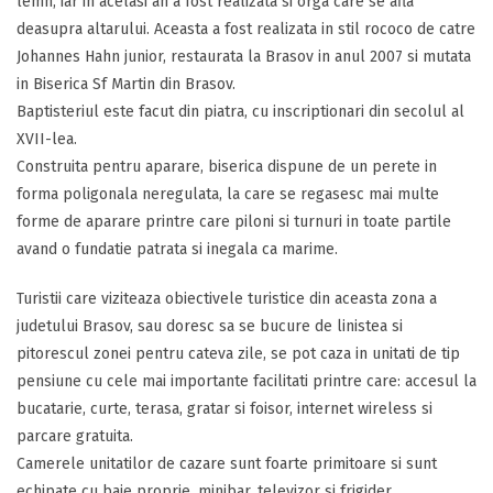
lemn, iar in acelasi an a fost realizata si orga care se afla
deasupra altarului. Aceasta a fost realizata in stil rococo de catre
Johannes Hahn junior, restaurata la Brasov in anul 2007 si mutata
in Biserica Sf Martin din Brasov.
Baptisteriul este facut din piatra, cu inscriptionari din secolul al
XVII-lea.
Construita pentru aparare, biserica dispune de un perete in
forma poligonala neregulata, la care se regasesc mai multe
forme de aparare printre care piloni si turnuri in toate partile
avand o fundatie patrata si inegala ca marime.
Turistii care viziteaza obiectivele turistice din aceasta zona a
judetului Brasov, sau doresc sa se bucure de linistea si
pitorescul zonei pentru cateva zile, se pot caza in unitati de tip
pensiune cu cele mai importante facilitati printre care: accesul la
bucatarie, curte, terasa, gratar si foisor, internet wireless si
parcare gratuita.
Camerele unitatilor de cazare sunt foarte primitoare si sunt
echipate cu baie proprie, minibar, televizor si frigider.