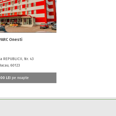
PARC Onesti
a REPUBLICII, Nr. 43
Bacau, 60123
00 LEI
pe noapte
din toate zonele turistice, oferte speciale, rezervari online.
ii și condițiile
de utilizare.