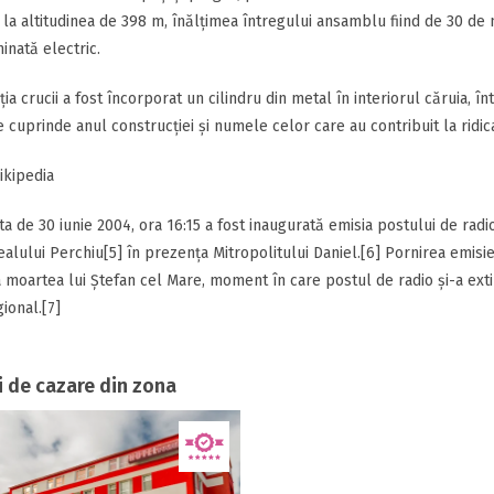
 la altitudinea de 398 m, înălțimea întregului ansamblu fiind de 30 de 
inată electric.
ția crucii a fost încorporat un cilindru din metal în interiorul căruia, î
ce cuprinde anul construcției și numele celor care au contribuit la rid
ikipedia
ta de 30 iunie 2004, ora 16:15 a fost inaugurată emisia postului de radi
ealului Perchiu[5] în prezența Mitropolitului Daniel.[6] Pornirea emisi
a moartea lui Ștefan cel Mare, moment în care postul de radio și-a exti
gional.[7]
i de cazare din zona