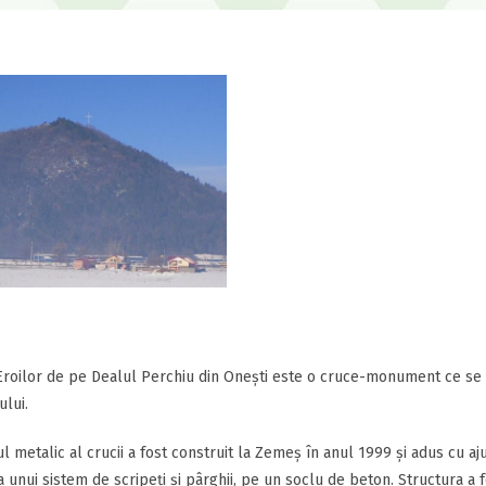
roilor de pe Dealul Perchiu din Onești este o cruce-monument ce se af
ului.
l metalic al crucii a fost construit la Zemeș în anul 1999 și adus cu aj
a unui sistem de scripeți și pârghii, pe un soclu de beton. Structura a f