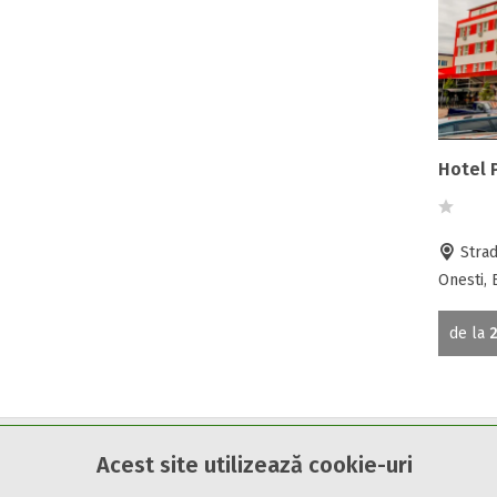
Hotel 
Strad
Onesti, 
de la
2
Cazare7 vă pune la dispozitie informatii despre unitati de cazare 
Acest site utilizează cookie-uri
Utilizand acest serviciu inseamna ca sunteti de acord cu
Termen