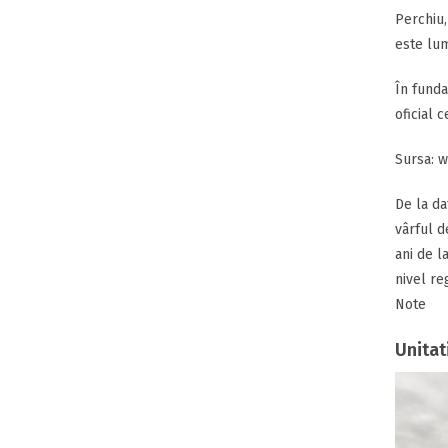
Perchiu,
este lum
În funda
oficial 
Sursa: w
De la da
vârful d
ani de l
nivel re
Note
Unitat