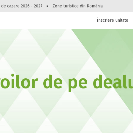
Peste 10549 oferte de cazare!
 de cazare 2026 - 2027
Zone turistice din România
Înscriere unitate
luri, pensiuni, vile, apartamente sau alte unitați
cel mai bun preț.
Ai uitat parola?
oilor de pe deal