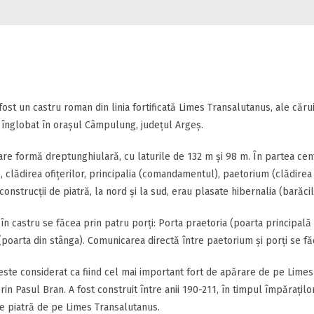
 fost un castru roman din linia fortificată Limes Transalutanus, ale cărui
înglobat în orașul Câmpulung, județul Argeș.
are formă dreptunghiulară, cu laturile de 132 m și 98 m. În partea cen
, clădirea ofițerilor, principalia (comandamentul), paetorium (clădirea
construcții de piatră, la nord și la sud, erau plasate hibernalia (barăcil
în castru se făcea prin patru porți: Porta praetoria (poarta principală
 (poarta din stânga). Comunicarea directă între paetorium și porți se fă
este considerat ca fiind cel mai important fort de apărare de pe Lime
rin Pasul Bran. A fost construit între anii 190-211, în timpul împărați
e piatră de pe Limes Transalutanus.