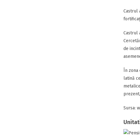
Castrul 
fortific
Castrul 
Cercetăr
de incin
asemenea
În zona 
latină c
metalice
prezent,
Sursa: w
Unitat