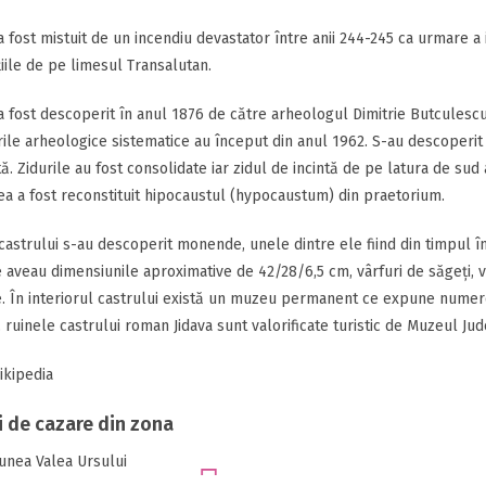
a fost mistuit de un incendiu devastator între anii 244-245 ca urmare a i
ațiile de pe limesul Transalutan.
a fost descoperit în anul 1876 de către arheologul Dimitrie Butculescu 
ile arheologice sistematice au început din anul 1962. S-au descoperit o 
tă. Zidurile au fost consolidate iar zidul de incintă de pe latura de su
 a fost reconstituit hipocaustul (hypocaustum) din praetorium.
castrului s-au descoperit monende, unele dintre ele fiind din timpul împ
e aveau dimensiunile aproximative de 42/28/6,5 cm, vârfuri de săgeți, va
. În interiorul castrului există un muzeu permanent ce expune numeroa
 ruinele castrului roman Jidava sunt valorificate turistic de Muzeul Ju
ikipedia
i de cazare din zona