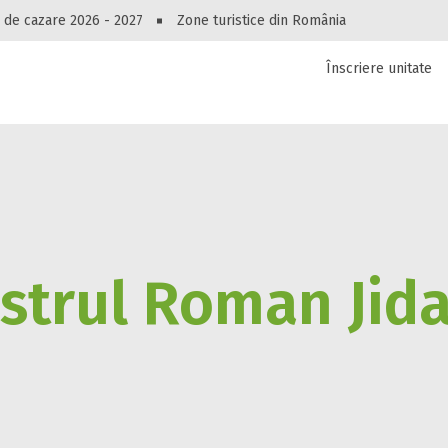
Recuperare parolă
Peste 10545 oferte de cazare!
 de cazare 2026 - 2027
Zone turistice din România
Înscriere unitate
luri, pensiuni, vile, apartamente sau alte unitați
cel mai bun preț.
Autentificare
strul Roman Jid