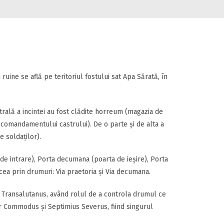
 ruine se află pe teritoriul fostului sat Apa Sărată, în
trală a incintei au fost clădite horreum (magazia de
 comandamentului castrului). De o parte și de alta a
e soldaților).
 de intrare), Porta decumana (poarta de ieșire), Porta
cea prin drumuri: Via praetoria și Via decumana.
s Transalutanus, având rolul de a controla drumul ce
lor Commodus și Septimius Severus, fiind singurul