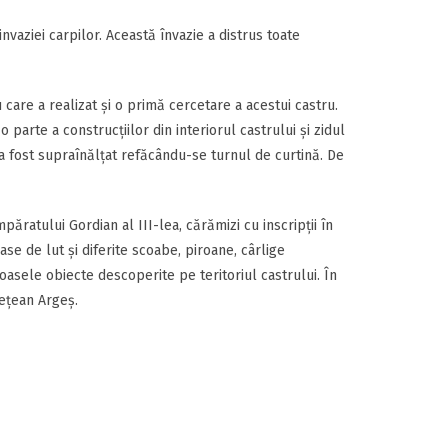
nvaziei carpilor. Această învazie a distrus toate
care a realizat și o primă cercetare a acestui castru.
parte a construcțiilor din interiorul castrului și zidul
d a fost supraînălțat refăcându-se turnul de curtină. De
ăratului Gordian al III-lea, cărămizi cu inscripții în
se de lut și diferite scoabe, piroane, cârlige
sele obiecte descoperite pe teritoriul castrului. În
dețean Argeș.