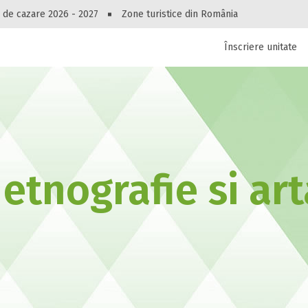
Peste 10549 oferte de cazare!
 de cazare 2026 - 2027
Zone turistice din România
Înscriere unitate
luri, pensiuni, vile, apartamente sau alte unitați
cel mai bun preț.
Ai uitat parola?
etnografie si ar