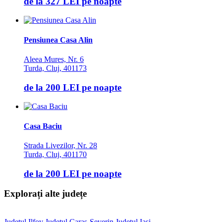
de la
327 LEI
pe noapte
Pensiunea Casa Alin
Aleea Mures, Nr. 6
Turda, Cluj, 401173
de la
200 LEI
pe noapte
Casa Baciu
Strada Livezilor, Nr. 28
Turda, Cluj, 401170
de la
200 LEI
pe noapte
Explorați alte județe
Județul Ilfov
Județul Caras-Severin
Județul Iasi