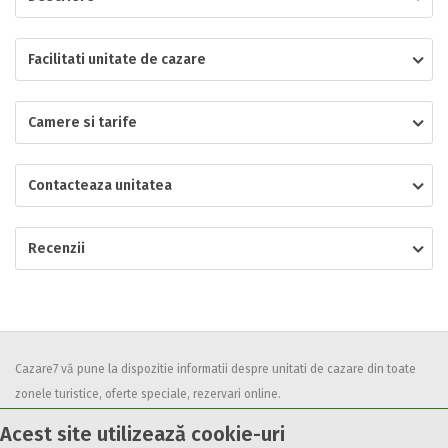
Localitatea
Facilitati unitate de cazare
Camere si tarife
* Ajuta la statistica unitatii sa vada de unde ii vin clientii
Numar de telefon
Contacteaza unitatea
Recenzii
E-mail
Inscrieti-va GRATUIT pe grupul nostru de cazare
https://www.facebook.com/groups/cazareromaniaghidonline
Spatiul solicitat
Curatenie
Cazare7 vă pune la dispozitie informatii despre unitati de cazare din toate
Numar persoane
zonele turistice, oferte speciale, rezervari online.
Comfort
Utilizand acest serviciu inseamna ca sunteti de acord cu
Termenii și
Acest site utilizează cookie-uri
condițiile
de utilizare.