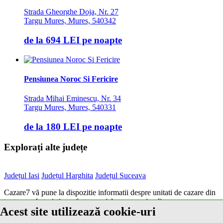
Strada Gheorghe Doja, Nr. 27
Targu Mures, Mures, 540342
de la
694 LEI
pe noapte
Pensiunea Noroc Si Fericire
Strada Mihai Eminescu, Nr. 34
Targu Mures, Mures, 540331
de la
180 LEI
pe noapte
Explorați alte județe
Județul Iasi
Județul Harghita
Județul Suceava
Cazare7 vă pune la dispozitie informatii despre unitati de cazare din
toate zonele turistice, oferte speciale, rezervari online.
Acest site utilizează cookie-uri
Utilizand acest serviciu inseamna ca sunteti de acord cu
Termenii și
condițiile
de utilizare.