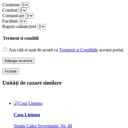
Curatenie
Comfort
Comunicare
Facilitati
Raport calitate/pret
Termeni si conditii
Am citit si sunt de acord cu
Termenii si Conditiile
acestui portal.
Adauga recenzia
Inchide
Unități de cazare similare
Casa Lipianu
Strada Calea Severinului, Nr. 49