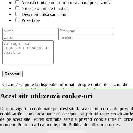
Această unitate nu ar trebui să apară pe Cazare7
Nu este o unitate turistică
Descriere falsă sau spam
Poze false
Cazare7 vă pune la dispozitie informatii despre unitati de cazare din
toate zonele turistice, oferte speciale, rezervari online.
Acest site utilizează cookie-uri
Utilizand acest serviciu inseamna ca sunteti de acord cu
Termenii și
condițiile
de utilizare.
Daca navigati in continuare pe acest site fara a schimba setarile privind
cookie-urile, vom presupune ca acceptati sa primiti toate cookie-urile
de pe acest site. Puteti schimba setarile privind cookie-urile in orice
© 2026 Cazare7. Toate drepturile rezervate.
moment. Pentru a afla ai multe, cititi Politica de utilizare cookies.
Obiective turistice