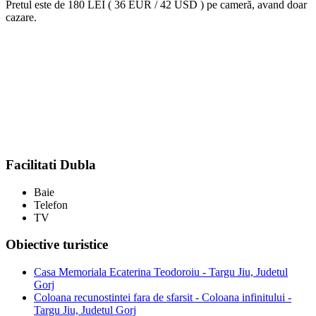
Pretul este de
180 LEI ( 36 EUR / 42 USD )
pe cameră, avand doar
cazare.
Facilitati Dubla
Baie
Telefon
TV
Obiective turistice
Casa Memoriala Ecaterina Teodoroiu - Targu Jiu, Judetul
Gorj
Coloana recunostintei fara de sfarsit - Coloana infinitului -
Targu Jiu, Judetul Gorj