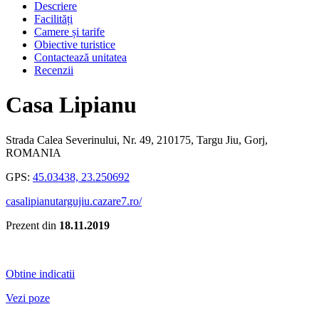
Descriere
Facilități
Camere și tarife
Obiective turistice
Contactează unitatea
Recenzii
Casa Lipianu
Strada Calea Severinului, Nr. 49, 210175, Targu Jiu, Gorj,
ROMANIA
GPS:
45.03438, 23.250692
casalipianutargujiu.cazare7.ro/
Prezent din
18.11.2019
Obtine indicatii
Vezi poze