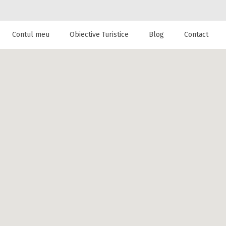
Contul meu
Obiective Turistice
Blog
Contact
 de cazare la
Sohodol,