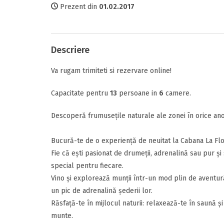
Prezent din
01.02.2017
Comunicare
Tipul camerei
Facilitati
Descriere
Va rugam trimiteti si rezervare online!
Perioada
Raport calitat
Data sosirii
Capacitate pentru
13
persoane in
6
camere.
Termeni si c
Descoperă frumusețile naturale ale zonei în orice ano
Am citit si 
Data plecarii
Bucură-te de o experiență de neuitat la Cabana La Flo
Fie că ești pasionat de drumeții, adrenalină sau pur ș
special pentru fiecare.
Vino și explorează munții într-un mod plin de aventur
Alte detalii
un pic de adrenalină șederii lor.
Adauga rece
Mesajul D-voas
Răsfață-te în mijlocul naturii: relaxează-te în saună ș
munte.