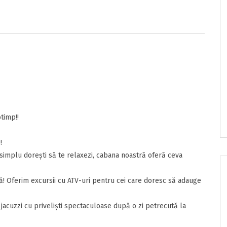
e/pret
onditii
timp!!
sunt de acord cu
Termenii si Conditiile
acestui portal.
!
i simplu dorești să te relaxezi, cabana noastră oferă ceva
ă! Oferim excursii cu ATV-uri pentru cei care doresc să adauge
nzia
ta
i jacuzzi cu priveliști spectaculoase după o zi petrecută la