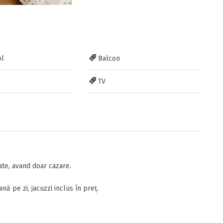
ol
Balcon
TV
te, avand doar cazare.
ă pe zi, jacuzzi inclus în preț.