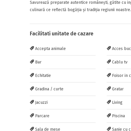
Savurează preparate autentice românești, gătite cu i
culinară ce reflectă bogăția și tradiția regiunii noastre.
Facilitati unitate de cazare
Inscrieti-va G
https://www.f
Accepta animale
Acces buc
Bar
Cablu tv
Echitatie
Foisor in 
Gradina / curte
Gratar
Trimite solic
Jacuzzi
Living
Parcare
Piscina
Sala de mese
Sanie cu c