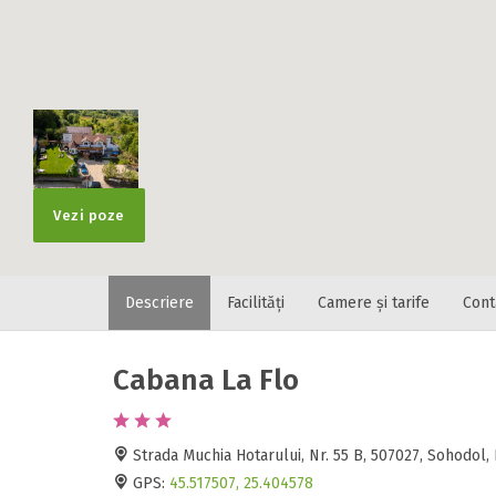
Localitatea
* Ajuta la statis
Numar de tele
Vezi poze
Descriere
Facilități
Camere și tarife
Cont
E-mail
Inscrieti-va G
https://www.f
Cabana La Flo
Spatiul solic
Curatenie
Numar persoa
Strada Muchia Hotarului, Nr. 55 B, 507027, Sohodol
Comfort
GPS:
45.517507, 25.404578