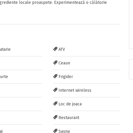
ngrediente locale proaspete. Experimentează o călătorie
RATUIT pe grupul nostru de cazare
acebook.com/groups/cazareromaniaghidonline
atarie
ATV
Ceaun
curte
Frigider
Internet wireless
itarea
Loc de joaca
Restaurant
ai
Sauna