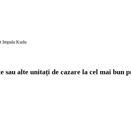
enzie
t Impala Kudu
ale
e sau alte unitați de cazare la cel mai bun p
Adresa de e-mail
e