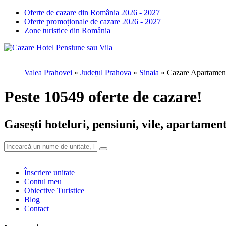
Oferte de cazare din România 2026 - 2027
Oferte promoționale de cazare 2026 - 2027
Zone turistice din România
Adauga o rec
Valea Prahovei
»
Județul Prahova
»
Sinaia
»
Cazare Apartamen
Peste 10549 oferte de cazare!
Detalii person
Gasești hoteluri, pensiuni, vile, apartament
Numele
Detalii unitat
Înscriere unitate
Contul meu
Obiective Turistice
Blog
Contact