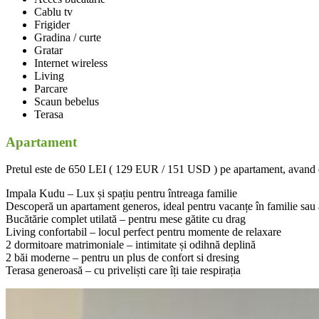
Cablu tv
Frigider
Gradina / curte
Gratar
Internet wireless
Living
Parcare
Scaun bebelus
Terasa
Apartament
Pretul este de
650 LEI ( 129 EUR / 151 USD )
pe apartament, avand 
Impala Kudu – Lux și spațiu pentru întreaga familie
Descoperă un apartament generos, ideal pentru vacanțe în familie sau a
Bucătărie complet utilată – pentru mese gătite cu drag
Living confortabil – locul perfect pentru momente de relaxare
2 dormitoare matrimoniale – intimitate și odihnă deplină
2 băi moderne – pentru un plus de confort si dresing
Terasa generoasă – cu priveliști care îți taie respirația