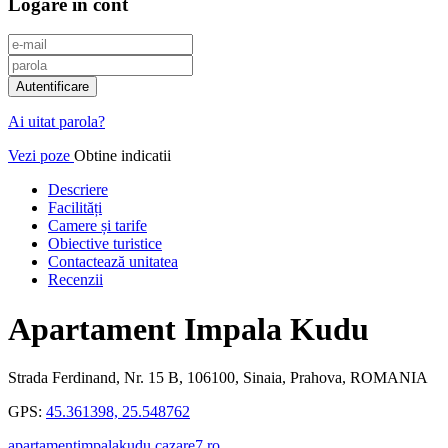
Logare in cont
Recenzie
Inscrieti-va G
https://www.f
Ai uitat parola?
Vezi poze
Obtine indicatii
Curatenie
calitate/pret
Descriere
Facilități
Termeni si con
Camere și tarife
Obiective turistice
Am citit si
Contactează unitatea
Recenzii
Apartament Impala Kudu
Strada Ferdinand, Nr. 15 B, 106100, Sinaia, Prahova, ROMANIA
Adauga recenz
GPS:
45.361398, 25.548762
apartamentimpalakudu.cazare7.ro