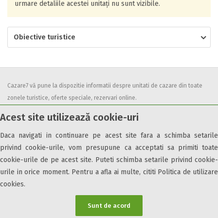
urmare detaliile acestei unitați nu sunt vizibile.
Obiective turistice
Cazare7 vă pune la dispozitie informatii despre unitati de cazare din toate
zonele turistice, oferte speciale, rezervari online.
Utilizand acest serviciu inseamna ca sunteti de acord cu
Termenii și
Acest site utilizează cookie-uri
condițiile
de utilizare.
Daca navigati in continuare pe acest site fara a schimba setarile
privind cookie-urile, vom presupune ca acceptati sa primiti toate
cookie-urile de pe acest site. Puteti schimba setarile privind cookie-
urile in orice moment. Pentru a afla ai multe, cititi Politica de utilizare
© 2026 Cazare7. Toate drepturile rezervate.
cookies.
Obiective turistice
Informații utile
Parteneri Cazare7
Harta Cazare7
Sunt de acord